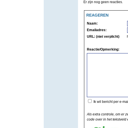
Er zijn nog geen reacties.
REAGEREN
Naam:
Emailadres:
URL: (niet verplicht)
Reactie/Opmerking:
Ik wil bericht per e-ma
Als extra controle, om er z
code over in het tekstveld e