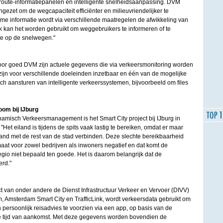
oute-informatiepanelen en intelligente snelheidsaanpassing. DVM
ezet om de wegcapaciteit efficiënter en milieuvriendelijker te
ime informatie wordt via verschillende maatregelen de afwikkeling van
k kan het worden gebruikt om weggebruikers te informeren of te
ie op de snelwegen."
or goed DVM zijn actuele gegevens die via verkeersmonitoring worden
jn voor verschillende doeleinden inzetbaar en één van de mogelijke
h aansturen van intelligente verkeerssystemen, bijvoorbeeld om files
oom bij IJburg
misch Verkeersmanagement is het Smart City project bij IJburg in
Het eiland is tijdens de spits vaak lastig te bereiken, omdat er maar
land met de rest van de stad verbinden. Deze slechte bereikbaarheid
maat voor zowel bedrijven als inwoners negatief en dat komt de
gio niet bepaald ten goede. Het is daarom belangrijk dat de
erd."
 van onder andere de Dienst Infrastructuur Verkeer en Vervoer (DIVV)
Amsterdam Smart City en TrafficLink, wordt verkeersdata gebruikt om
persoonlijk reisadvies te voorzien via een app, op basis van de
tijd van aankomst. Met deze gegevens worden bovendien de