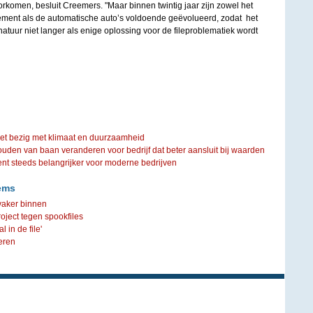
rkomen, besluit Creemers. "Maar binnen twintig jaar zijn zowel het
nt als de automatische auto’s voldoende geëvolueerd, zodat het
natuur niet langer als enige oplossing voor de fileproblematiek wordt
iet bezig met klimaat en duurzaamheid
ouden van baan veranderen voor bedrijf dat beter aansluit bij waarden
steeds belangrijker voor moderne bedrijven
ems
vaker binnen
oject tegen spookfiles
 in de file'
eren