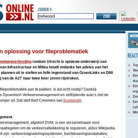
en oplossing voor fileproblematiek
nelwegverbreding
rondom Utrecht is opnieuw onderwerp van
Top
 van Infrastructuur en Milieu houdt ondanks het advies van het
‘Be
plannen uit te stellen en felle tegenstand van GroenLinks en D66
Een
g van de A27 naar twee keer zeven rijstroken.
du
Eén
fileproblematiek aan te pakken. Is dat echt nodig? Dankzij
org
ls Dynamisch Verkeersmanagement en zelfrijdende auto’s ziet de
Dri
uriger uit. Dat stelt Bart Creemers van
Econocom
.
Een
cyb
Min
gement
eersmanagement, afgekort DVM, is een verzamelnaam voor
aatregelen om de verkeersafwikkeling te reguleren, aldus Wikipedia.
ijn: verkeerssignaleringssystemen, toeritdoseringsinstallaties,