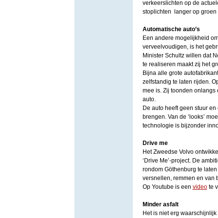
verkeerslichten op de actuel
stoplichten langer op groen
Automatische auto’s
Een andere mogelijkheid om 
verveelvoudigen, is het gebr
Minister Schultz willen dat 
te realiseren maakt zij het g
Bijna alle grote autofabrik
zelfstandig te laten rijden. 
mee is. Zij toonden onlangs
auto.
De auto heeft geen stuur en
brengen. Van de ‘looks’ moet
technologie is bijzonder inno
Drive me
Het Zweedse Volvo ontwikkel
‘Drive Me’-project. De ambi
rondom Göthenburg te laten 
versnellen, remmen en van b
Op Youtube is een
video
te v
Minder asfalt
Het is niet erg waarschijnlij