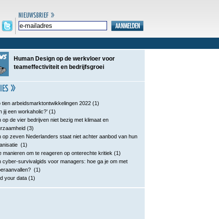
Human Design op de werkvloer voor
teameffectiviteit en bedrijfsgroei
 tien arbeidsmarktontwikkelingen 2022
(1)
n jij een workaholic?’
(1)
 op de vier bedrijven niet bezig met klimaat en
urzaamheid
(3)
 op zeven Nederlanders staat niet achter aanbod van hun
anisatie
(1)
e manieren om te reageren op onterechte kritiek
(1)
 cyber-survivalgids voor managers: hoe ga je om met
eraanvallen?
(1)
d your data
(1)