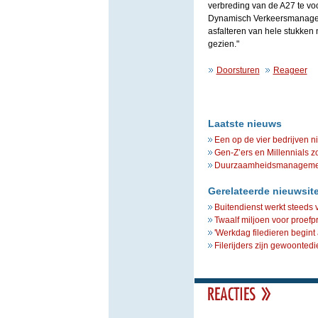
verbreding van de A27 te voo
Dynamisch Verkeersmanageme
asfalteren van hele stukken 
gezien."
Doorsturen
Reageer
Laatste nieuws
Een op de vier bedrijven n
Gen-Z’ers en Millennials z
Duurzaamheidsmanagement 
Gerelateerde nieuwsit
Buitendienst werkt steeds 
Twaalf miljoen voor proefpr
'Werkdag filedieren begint al
Filerijders zijn gewoontedi