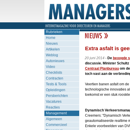
Rubrieken
Home
Nieuws
Extra asfalt is ge
Artikelen
Weblog
20 juni 2014
-
De
beoogde s
Autonieuws
discussie. Minister Schultz
Video
Centraal Planbureau
om de 
Checklists
toch vast aan de verbredin
Contracten
Tests & Tools
Veertien banen asfalt om de 
technologische innovaties a
Opleidingen
toekomst er een stuk rooskle
Persberichten
Vacatures
Reacties
Dynamisch Verkeersmana
Management
Creemers: "Dynamisch Verk
Algemeen
geautomatiseerde realtime m
Commercieel
Enkele voorbeelden van DVM z