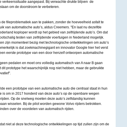
e verkeerssituatie aangepast. Bij verwachte drukte blijven de
 staan om de doorstroom te verbeteren.
de fileproblematiek aan te pakken, zonder de hoeveelheid asfalt te
uik van automatische auto’s, aldus Creemers. "En laat nu dezelfde
Nederland koploper wordt op het gebied van zelfrijdende auto’s. Om dat
rootschalig testen van zelfrijdende voertuigen in Nederland mogelijk.
anten zijn momenteel bezig met technologische ontwikkelingen om auto’s
Opmerkelijk is dat zoekmachinegigant en innovator Google hier het verst
 een eerste prototype van een door henzelf ontworpen automatische
 geen pedalen en moet ons volledig automatisch van A naar B gaan
 dit prototype het waarschijnlijk nog niet hebben, maar de gebruikte
vatief".
de een prototype van een automatische auto die centraal staat in hun
tie is om in 2017 honderd van deze auto’s op de openbare wegen
rijden. Op de snelweg moeten deze auto’s zelfstandig kunnen
aan wisselen. Bij de pilot worden gewone Volvo rijders betrokken.
inden over de voordelen van automatisch rijden.
k dat niet al deze technologische ontwikkelingen op tijd zullen zijn om de