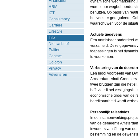
Financieel
dynamische wegmarkering, r
HRM
wordt door wegbeheerders ing
benutten. Op basis van realt
ICT
het verkeer gereguleerd. Oo
Consultancy
waarschuwen voor de situat
Carrière
Lifestyle
Actuele gegevens
Info
Een onmisbaar onderdeel vo
Nieuwsbrief
verzameld. Deze gegevens zi
Twitter
toepassingen is het dynamisc
Contact
te voorkomen.
Colofon
Verbetering van de doorstr
Privacy
Een mooi voorbeeld van Dyna
Adverteren
Amsterdam, vindt Creemers. "
twee bruggen zijn die het ei
beïnvloedt het vestigingskli
economische groei van de re
bereikbaarheid wordt verbet
Persoonlijk reisadvies
In een samenwerkingsproject
van de gemeente Amsterdam, 
inwoners van IJburg van een 
bestemming en de gewenste 