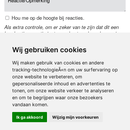
Hou me op de hoogte bij reacties.
Als extra controle, om er zeker van te zijn dat dit een
handmatige reactie is, typ onderstaande code over in
het tekstveld ernaast. Is het niet te lezen? Klik
hier
om
de code te wijzigen.
Wij gebruiken cookies
Wij maken gebruik van cookies en andere
tracking-technologieÃ«n om uw surfervaring op
onze website te verbeteren, om
gepersonaliseerde inhoud en advertenties te
tonen, om onze website verkeer te analyseren
en om te begrijpen waar onze bezoekers
Inloggen
vandaan komen.
Ik ga akkoord
Wijzig mijn voorkeuren
© 2000-2026 UFE Media:
Managersonline.nl
|
Brisk magazine
Partners:
Autowereld.com
|
Personeelsnet
| ABM Financial News