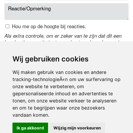
Hou me op de hoogte bij reacties.
Als extra controle, om er zeker van te zijn dat dit een
handmatige reactie is, typ onderstaande code over in
het tekstveld ernaast. Is het niet te lezen? Klik
hier
om
de code te wijzigen.
Wij gebruiken cookies
Wij maken gebruik van cookies en andere
tracking-technologieÃ«n om uw surfervaring op
onze website te verbeteren, om
gepersonaliseerde inhoud en advertenties te
tonen, om onze website verkeer te analyseren
en om te begrijpen waar onze bezoekers
Inloggen
vandaan komen.
Ik ga akkoord
Wijzig mijn voorkeuren
© 2000-2026 UFE Media:
Managersonline.nl
|
Brisk magazine