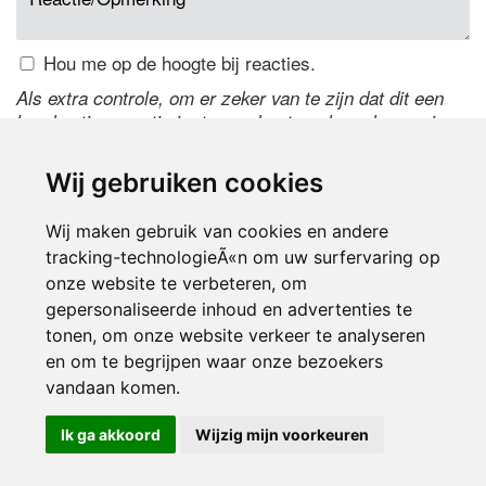
Hou me op de hoogte bij reacties.
Als extra controle, om er zeker van te zijn dat dit een
handmatige reactie is, typ onderstaande code over in
het tekstveld ernaast. Is het niet te lezen? Klik
hier
om
de code te wijzigen.
Wij gebruiken cookies
Wij maken gebruik van cookies en andere
tracking-technologieÃ«n om uw surfervaring op
onze website te verbeteren, om
gepersonaliseerde inhoud en advertenties te
tonen, om onze website verkeer te analyseren
en om te begrijpen waar onze bezoekers
Inloggen
vandaan komen.
Ik ga akkoord
Wijzig mijn voorkeuren
© 2000-2026 UFE Media:
Managersonline.nl
|
Brisk magazine
Partners:
Autowereld.com
|
Personeelsnet
| ABM Financial News