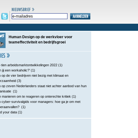
Human Design op de werkvloer voor
teameffectiviteit en bedrijfsgroei
 tien arbeidsmarktontwikkelingen 2022
(1)
n jij een workaholic?’
(1)
 op de vier bedrijven niet bezig met klimaat en
urzaamheid
(3)
 op zeven Nederlanders staat niet achter aanbod van hun
anisatie
(1)
e manieren om te reageren op onterechte kritiek
(1)
 cyber-survivalgids voor managers: hoe ga je om met
eraanvallen?
(1)
d your data
(1)