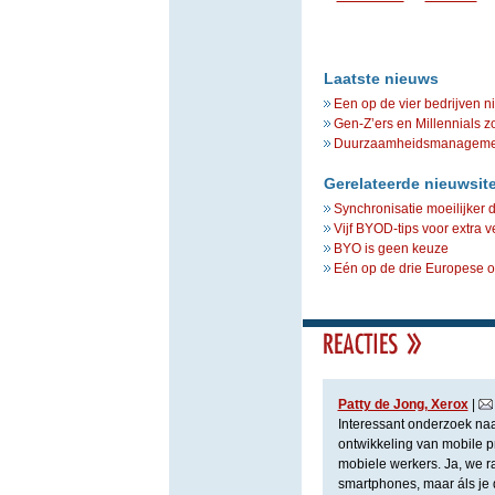
Laatste nieuws
Een op de vier bedrijven n
Gen-Z’ers en Millennials z
Duurzaamheidsmanagement 
Gerelateerde nieuwsit
Synchronisatie moeilijker 
Vijf BYOD-tips voor extra v
BYO is geen keuze
Eén op de drie Europese o
Patty de Jong, Xerox
|
Interessant onderzoek naar
ontwikkeling van mobile pri
mobiele werkers. Ja, we r
smartphones, maar áls je da