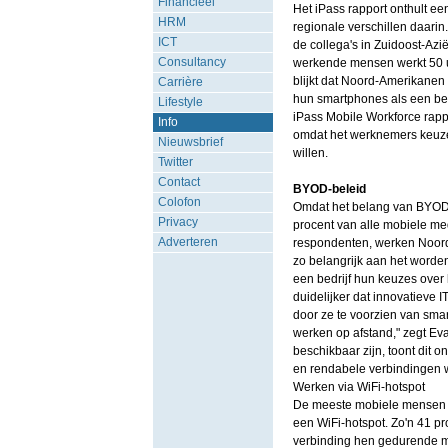
Financieel
Het iPass rapport onthult ee
HRM
regionale verschillen daari
ICT
de collega's in Zuidoost-Azi
Consultancy
werkende mensen werkt 50 uu
blijkt dat Noord-Amerikanen
Carrière
hun smartphones als een bela
Lifestyle
iPass Mobile Workforce rappo
Info
omdat het werknemers keuze
Nieuwsbrief
willen.
Twitter
Contact
BYOD-beleid
Colofon
Omdat het belang van BYOD
Privacy
procent van alle mobiele me
Adverteren
respondenten, werken Noord-
zo belangrijk aan het worde
een bedrijf hun keuzes over
duidelijker dat innovatieve 
door ze te voorzien van smart
werken op afstand," zegt Ev
beschikbaar zijn, toont dit
en rendabele verbindingen 
Werken via WiFi-hotspot
De meeste mobiele mensen b
een WiFi-hotspot. Zo'n 41 p
verbinding hen gedurende mi