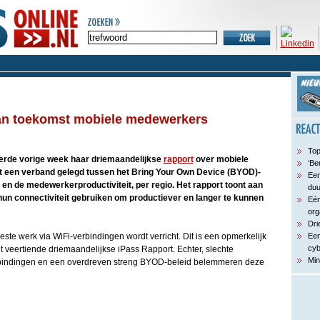
n toekomst mobiele medewerkers
Top
erde vorige week haar driemaandelijkse
rapport
over mobiele
‘Be
 een verband gelegd tussen het Bring Your Own Device (BYOD)-
Een
en de medewerkerproductiviteit, per regio. Het rapport toont aan
du
n connectiviteit gebruiken om productiever en langer te kunnen
Eén
org
Dri
meeste werk via WiFi-verbindingen wordt verricht. Dit is een opmerkelijk
Een
cyb
 veertiende driemaandelijkse iPass Rapport. Echter, slechte
Min
verbindingen en een overdreven streng BYOD-beleid belemmeren deze