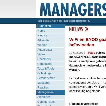
Rubrieken
Home
Nieuws
WiFi en BYOD gaa
Artikelen
beïnvloeden
Weblog
Autonieuws
10 juni 2013
-
iPass
publice
Video
medewerkers. Daarin wordt
Checklists
beleid, smartphone gebruik 
Contracten
dat mobiele medewerkers hu
Tests & Tools
werken.
Opleidingen
Persberichten
Er blijkt tevens uit dat het 
consequente conclusie in het
Vacatures
connectiviteit, dure WiFi-
Reacties
ontwikkeling nog steeds.
Management
Algemeen
Commercieel
Regionale verschillen