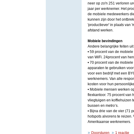
neer op zo'n 251 verloren ur
jaar per werknemer. Het produ
de mobiele medewerkers die 
kunnen zijn door het ontbre
'productiever' in plaats van 
afstand werken.
Mobiele bevindingen
Andere belangrijke feiten ui
• 59 procent van de mobiele 
van WiFi. 24procent van hen
• 70 procent van de mobiele
apparaten te gebruiken voo
voor een bedrijf met een B
werknemers. Van alle respo
kosten voor hun persoonlijk
• Mobiele mensen werken op v
flexkantoor. 75 procent van 
vliegtuigen en koffiehuizen 
bussen en metro’s.
• Bijna drie van de vier (71
hotspots alvorens te reizen.
Amerikaanse werknemers.
Doorsturen
1 reactie