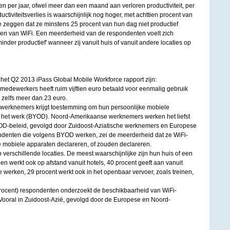
en per jaar, ofwel meer dan een maand aan verloren productiviteit, per
ctiviteitsverlies is waarschijnlijk nog hoger, met achttien procent van
zeggen dat ze minstens 25 procent van hun dag niet productief
ken van WiFi. Een meerderheid van de respondenten voelt zich
'minder productief' wanneer zij vanuit huis of vanuit andere locaties op
t het Q2 2013 iPass Global Mobile Workforce rapport zijn:
medewerkers heeft ruim vijftien euro betaald voor eenmalig gebruik
 zelfs meer dan 23 euro.
 werknemers krijgt toestemming om hun persoonlijke mobiele
r het werk (BYOD). Noord-Amerikaanse werknemers werken het liefst
YOD-beleid, gevolgd door Zuidoost-Aziatische werknemers en Europese
ndenten die volgens BYOD werken, zei de meerderheid dat ze WiFi-
e mobiele apparaten declareren, of zouden declareren.
erschillende locaties. De meest waarschijnlijke zijn hun huis of een
hen werkt ook op afstand vanuit hotels, 40 procent geeft aan vanuit
te werken, 29 procent werkt ook in het openbaar vervoer, zoals treinen,
 procent) respondenten onderzoekt de beschikbaarheid van WiFi-
 Vooral in Zuidoost-Azië, gevolgd door de Europese en Noord-