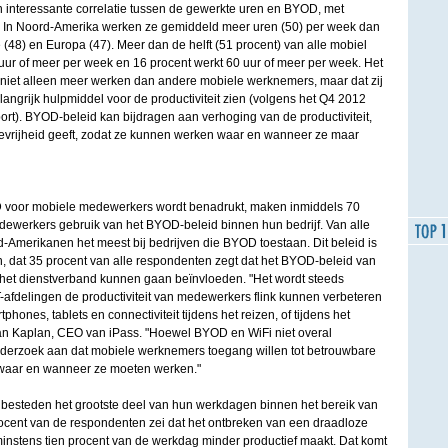
n interessante correlatie tussen de gewerkte uren en BYOD, met
n. In Noord-Amerika werken ze gemiddeld meer uren (50) per week dan
ë (48) en Europa (47). Meer dan de helft (51 procent) van alle mobiel
r of meer per week en 16 procent werkt 60 uur of meer per week. Het
 niet alleen meer werken dan andere mobiele werknemers, maar dat zij
ngrijk hulpmiddel voor de productiviteit zien (volgens het Q4 2012
rt). BYOD-beleid kan bijdragen aan verhoging van de productiviteit,
vrijheid geeft, zodat ze kunnen werken waar en wanneer ze maar
 voor mobiele medewerkers wordt benadrukt, maken inmiddels 70
dewerkers gebruik van het BYOD-beleid binnen hun bedrijf. Van alle
Amerikanen het meest bij bedrijven die BYOD toestaan. Dit beleid is
n, dat 35 procent van alle respondenten zegt dat het BYOD-beleid van
 het dienstverband kunnen gaan beïnvloeden. "Het wordt steeds
IT-afdelingen de productiviteit van medewerkers flink kunnen verbeteren
phones, tablets en connectiviteit tijdens het reizen, of tijdens het
an Kaplan, CEO van iPass. "Hoewel BYOD en WiFi niet overal
 onderzoek aan dat mobiele werknemers toegang willen tot betrouwbare
waar en wanneer ze moeten werken."
esteden het grootste deel van hun werkdagen binnen het bereik van
rocent van de respondenten zei dat het ontbreken van een draadloze
nstens tien procent van de werkdag minder productief maakt. Dat komt