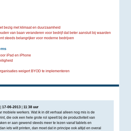
iet bezig met klimaat en duurzaamheid
ouden van baan veranderen voor bedrijf dat beter aansluit bij waarden
steeds belangrijker voor moderne bedrijven
ems
door iPad en iPhone
eiligheid
rganisaties weigert BYOD te implementeren
|
17
-
06
-
2013
|
11
:
38
uur
 mobiele werkers. Wat ik in dit verhaal alleen nog mis is de
nt, die ook een hele grote rol speelt bij de productiviteit van
aken er aan gewend steeds meer te lezen vanaf tablets en
n iets wilt printen, dan moet dat in principe ook altijd en overal