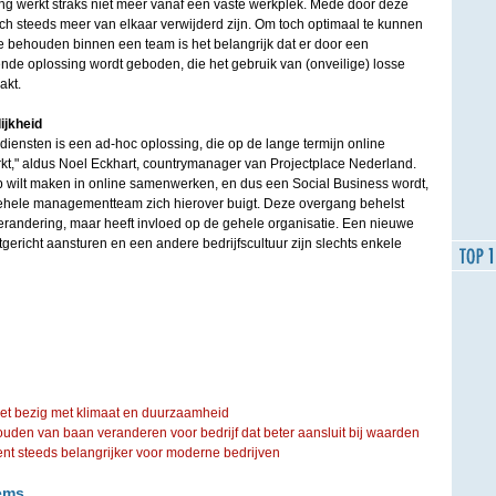
g werkt straks niet meer vanaf een vaste werkplek. Mede door deze
ch steeds meer van elkaar verwijderd zijn. Om toch optimaal te kunnen
 behouden binnen een team is het belangrijk dat er door een
nde oplossing wordt geboden, die het gebruik van (onveilige) losse
akt.
jkheid
diensten is een ad-hoc oplossing, die op de lange termijn online
t," aldus Noel Eckhart, countrymanager van Projectplace Nederland.
ap wilt maken in online samenwerken, en dus een Social Business wordt,
 gehele managementteam zich hierover buigt. Deze overgang behelst
verandering, maar heeft invloed op de gehele organisatie. Een nieuwe
gericht aansturen en een andere bedrijfscultuur zijn slechts enkele
iet bezig met klimaat en duurzaamheid
ouden van baan veranderen voor bedrijf dat beter aansluit bij waarden
steeds belangrijker voor moderne bedrijven
ems