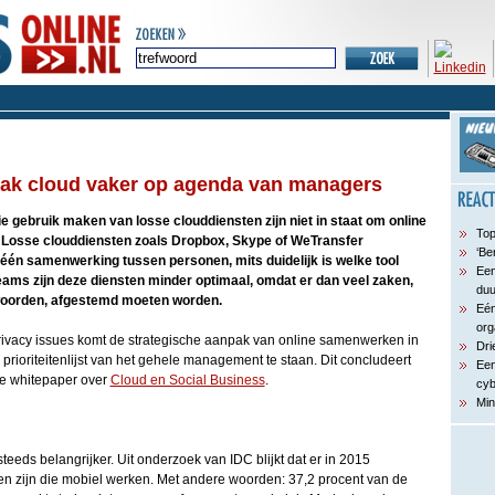
pak cloud vaker op agenda van managers
e gebruik maken van losse clouddiensten zijn niet in staat om online
Top
 Losse clouddiensten zoals Dropbox, Skype of WeTransfer
‘Be
én samenwerking tussen personen, mits duidelijk is welke tool
Een
teams zijn deze diensten minder optimaal, omdat er dan veel zaken,
du
woorden, afgestemd moeten worden.
Eén
org
rivacy issues komt de strategische aanpak van online samenwerken in
Dri
prioriteitenlijst van het gehele management te staan. Dit concludeert
Een
te whitepaper over
Cloud en Social Business
.
cyb
Min
eds belangrijker. Uit onderzoek van IDC blijkt dat er in 2015
en zijn die mobiel werken. Met andere woorden: 37,2 procent van de