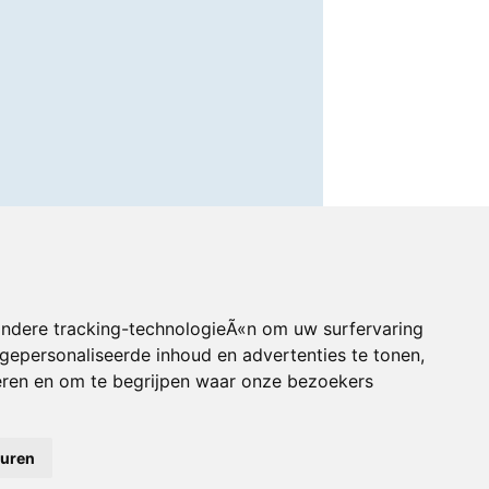
andere tracking-technologieÃ«n om uw surfervaring
gepersonaliseerde inhoud en advertenties te tonen,
eren en om te begrijpen waar onze bezoekers
euren