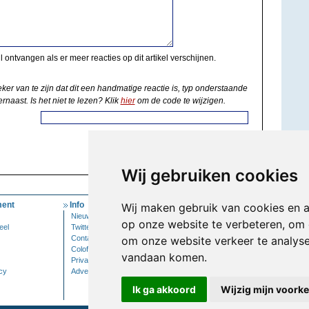
il ontvangen als er meer reacties op dit artikel verschijnen.
eker van te zijn dat dit een handmatige reactie is, typ onderstaande
rnaast. Is het niet te lezen? Klik
hier
om de code te wijzigen.
Wij gebruiken cookies
ent
Info
Mijn Account
Wij maken gebruik van cookies en 
Nieuwsbrief
Inloggen
op onze website te verbeteren, om 
eel
Twitter
Contact
om onze website verkeer te analys
Colofon
vandaan komen.
Privacy
cy
Adverteren
Ik ga akkoord
Wijzig mijn voork