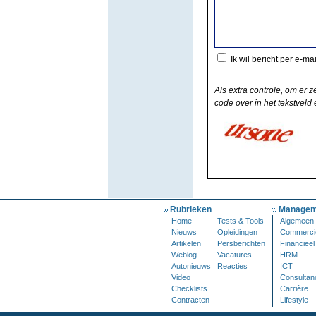
Ik wil bericht per e-ma
Als extra controle, om er z
code over in het tekstveld e
Rubrieken
Managem
Home
Tests & Tools
Algemeen
Nieuws
Opleidingen
Commerci
Artikelen
Persberichten
Financieel
Weblog
Vacatures
HRM
Autonieuws
Reacties
ICT
Video
Consultan
Checklists
Carrière
Contracten
Lifestyle