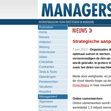
Rubrieken
Home
Nieuws
Strategische aan
Artikelen
Weblog
7 juni 2013
-
Organisaties di
Autonieuws
optimaal samen te werken.
Video
vereenvoudigen de één-op-é
Checklists
wordt gebruikt. In grotere 
Contracten
zoals het delen van wacht
Tests & Tools
Mede door veiligheids- en p
Opleidingen
de cloud steeds hoger op de 
Persberichten
Projectplace
in haar nieuws
Vacatures
Reacties
Management
Online samenwerken
Algemeen
Online samenwerken wordt ste
Commercieel
wereldwijd 1,3 miljard mens