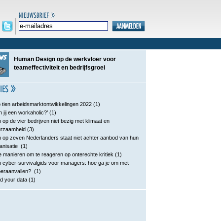
Human Design op de werkvloer voor
teameffectiviteit en bedrijfsgroei
 tien arbeidsmarktontwikkelingen 2022
(1)
n jij een workaholic?’
(1)
 op de vier bedrijven niet bezig met klimaat en
urzaamheid
(3)
 op zeven Nederlanders staat niet achter aanbod van hun
anisatie
(1)
e manieren om te reageren op onterechte kritiek
(1)
 cyber-survivalgids voor managers: hoe ga je om met
eraanvallen?
(1)
d your data
(1)