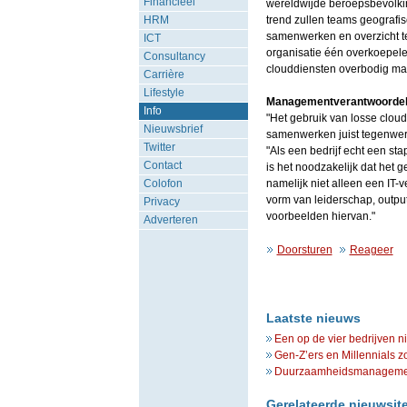
Financieel
wereldwijde beroepsbevolkin
HRM
trend zullen teams geografis
samenwerken en overzicht te
ICT
organisatie één overkoepele
Consultancy
clouddiensten overbodig ma
Carrière
Lifestyle
Managementverantwoordeli
Info
"Het gebruik van losse cloud
Nieuwsbrief
samenwerken juist tegenwerk
Twitter
"Als een bedrijf echt een st
Contact
is het noodzakelijk dat het
Colofon
namelijk niet alleen een IT-
vorm van leiderschap, output
Privacy
voorbeelden hiervan."
Adverteren
Doorsturen
Reageer
Laatste nieuws
Een op de vier bedrijven n
Gen-Z’ers en Millennials z
Duurzaamheidsmanagement 
Gerelateerde nieuwsit