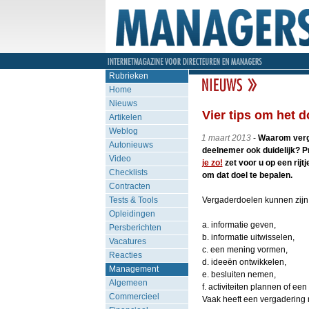
Rubrieken
Home
Nieuws
Vier tips om het 
Artikelen
Weblog
1 maart 2013
-
Waarom verga
Autonieuws
deelnemer ook duidelijk? P
Video
je zo!
zet voor u op een rijt
Checklists
om dat doel te bepalen.
Contracten
Tests & Tools
Vergaderdoelen kunnen zijn
Opleidingen
a. informatie geven,
Persberichten
b. informatie uitwisselen,
Vacatures
c. een mening vormen,
Reacties
d. ideeën ontwikkelen,
Management
e. besluiten nemen,
Algemeen
f. activiteiten plannen of ee
Commercieel
Vaak heeft een vergadering