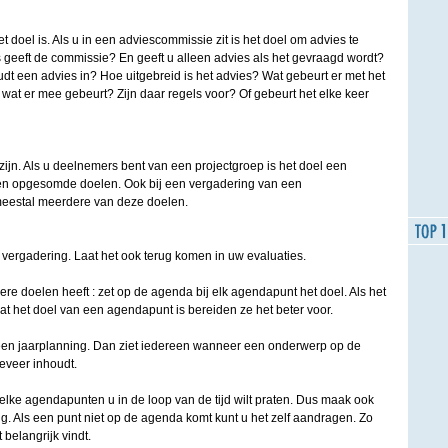
het doel is. Als u in een adviescommissie zit is het doel om advies te
 geeft de commissie? En geeft u alleen advies als het gevraagd wordt?
t een advies in? Hoe uitgebreid is het advies? Wat gebeurt er met het
wat er mee gebeurt? Zijn daar regels voor? Of gebeurt het elke keer
ijn. Als u deelnemers bent van een projectgroep is het doel een
ven opgesomde doelen. Ook bij een vergadering van een
eestal meerdere van deze doelen.
 vergadering. Laat het ook terug komen in uw evaluaties.
re doelen heeft : zet op de agenda bij elk agendapunt het doel. Als het
at het doel van een agendapunt is bereiden ze het beter voor.
een jaarplanning. Dan ziet iedereen wanneer een onderwerp op de
eveer inhoudt.
welke agendapunten u in de loop van de tijd wilt praten. Dus maak ook
g. Als een punt niet op de agenda komt kunt u het zelf aandragen. Zo
belangrijk vindt.