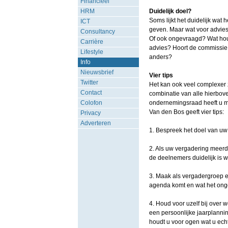
Financieel
HRM
Duidelijk doel?
Soms lijkt het duidelijk wat 
ICT
geven. Maar wat voor advies
Consultancy
Of ook ongevraagd? Wat houd
Carrière
advies? Hoort de commissie 
Lifestyle
anders?
Info
Nieuwsbrief
Vier tips
Twitter
Het kan ook veel complexer z
Contact
combinatie van alle hierbo
Colofon
ondernemingsraad heeft u m
Van den Bos geeft vier tips:
Privacy
Adverteren
1. Bespreek het doel van uw
2. Als uw vergadering meerde
de deelnemers duidelijk is w
3. Maak als vergadergroep 
agenda komt en wat het ong
4. Houd voor uzelf bij over 
een persoonlijke jaarplannin
houdt u voor ogen wat u echt 