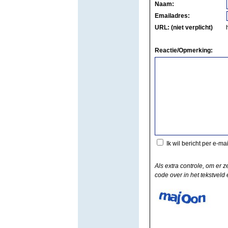
Naam:
Emailadres:
URL: (niet verplicht)
Reactie/Opmerking:
Ik wil bericht per e-ma
Als extra controle, om er z
code over in het tekstveld e