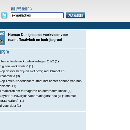
Human Design op de werkvloer voor
teameffectiviteit en bedrijfsgroei
 tien arbeidsmarktontwikkelingen 2022
(1)
n jij een workaholic?’
(1)
 op de vier bedrijven niet bezig met klimaat en
urzaamheid
(3)
 op zeven Nederlanders staat niet achter aanbod van hun
anisatie
(1)
e manieren om te reageren op onterechte kritiek
(1)
 cyber-survivalgids voor managers: hoe ga je om met
eraanvallen?
(1)
d your data
(1)