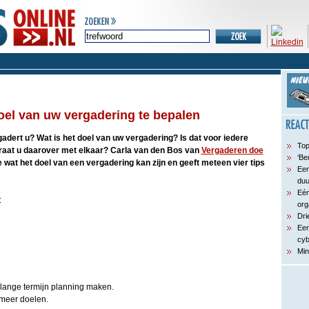
doel van uw vergadering te bepalen
dert u? Wat is het doel van uw vergadering? Is dat voor iedere
Top
raat u daarover met elkaar? Carla van den Bos van
Vergaderen doe
‘Be
je wat het doel van een vergadering kan zijn en geeft meteen vier tips
Een
du
Eén
:
org
Dri
Een
cyb
Min
n lange termijn planning maken.
 meer doelen.