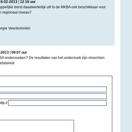
|
8
-
02
-
2013
|
12
:
16
uur
pelijke trend daadwerkelijk uit! Is de MKBA ook beschikbaar voor
n regionaal niveau?
rgie Veenkoloniën
-
2013
|
09
:
07
uur
A onderzoeken? De resultaten van het onderzoek zijn misschien
idsbeleid
http://