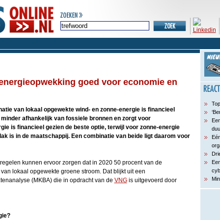
energieopwekking goed voor economie en
Top
atie van lokaal opgewekte wind- en zonne-energie is financieel
‘Be
minder afhankelijk van fossiele bronnen en zorgt voor
Een
e is financieel gezien de beste optie, terwijl voor zonne-energie
du
lak is in de maatschappij. Een combinatie van beide ligt daarom voor
Eén
org
Dri
regelen kunnen ervoor zorgen dat in 2020 50 procent van de
Een
cyb
van lokaal opgewekte groene stroom. Dat blijkt uit een
Min
tenanalyse (MKBA) die in opdracht van de
VNG
is uitgevoerd door
gie?