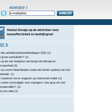
Human Design op de werkvloer voor
teameffectiviteit en bedrijfsgroei
 tien arbeidsmarktontwikkelingen 2022
(1)
n jij een workaholic?’
(1)
 op de vier bedrijven niet bezig met klimaat en
urzaamheid
(3)
 op zeven Nederlanders staat niet achter aanbod van hun
anisatie
(1)
e manieren om te reageren op onterechte kritiek
(1)
 cyber-survivalgids voor managers: hoe ga je om met
eraanvallen?
(1)
d your data
(1)