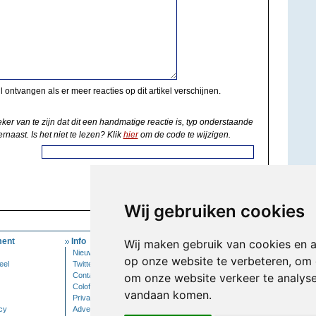
il ontvangen als er meer reacties op dit artikel verschijnen.
eker van te zijn dat dit een handmatige reactie is, typ onderstaande
rnaast. Is het niet te lezen? Klik
hier
om de code te wijzigen.
Wij gebruiken cookies
ent
Info
Mijn Account
Wij maken gebruik van cookies en 
Nieuwsbrief
Inloggen
op onze website te verbeteren, om 
eel
Twitter
Contact
om onze website verkeer te analys
Colofon
vandaan komen.
Privacy
cy
Adverteren