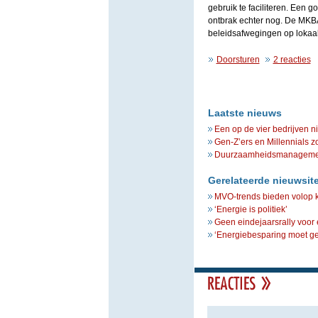
gebruik te faciliteren. Een 
ontbrak echter nog. De MKBA 
beleidsafwegingen op lokaal,
Doorsturen
2 reacties
Laatste nieuws
Een op de vier bedrijven n
Gen-Z’ers en Millennials z
Duurzaamheidsmanagement 
Gerelateerde nieuwsit
MVO-trends bieden volop 
‘Energie is politiek’
Geen eindejaarsrally voor
‘Energiebesparing moet ges