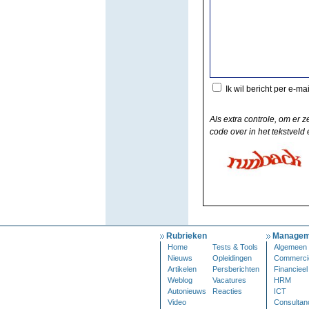
Ik wil bericht per e-ma
Als extra controle, om er z
code over in het tekstveld e
Rubrieken
Managem
Home
Tests & Tools
Algemeen
Nieuws
Opleidingen
Commerci
Artikelen
Persberichten
Financieel
Weblog
Vacatures
HRM
Autonieuws
Reacties
ICT
Video
Consultan