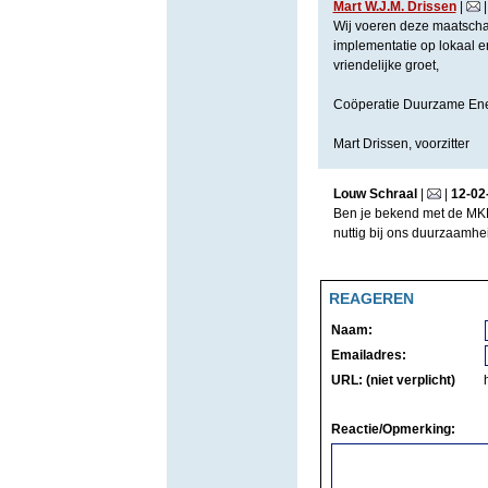
Mart W.J.M. Drissen
|
Wij voeren deze maatschap
implementatie op lokaal e
vriendelijke groet,
Coöperatie Duurzame Ene
Mart Drissen, voorzitter
Louw Schraal
|
|
12
-
02
Ben je bekend met de MKB
nuttig bij ons duurzaamhe
REAGEREN
Naam:
Emailadres:
URL: (niet verplicht)
Reactie/Opmerking: