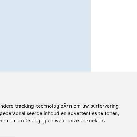
andere tracking-technologieÃ«n om uw surfervaring
gepersonaliseerde inhoud en advertenties te tonen,
eren en om te begrijpen waar onze bezoekers