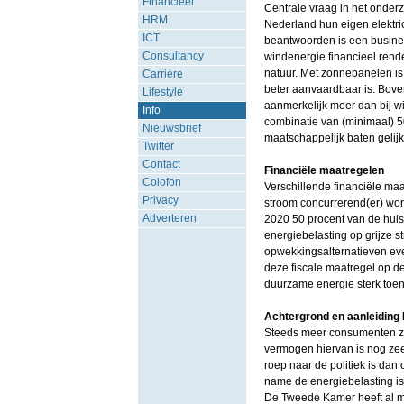
Financieel
Centrale vraag in het onder
HRM
Nederland hun eigen elektri
ICT
beantwoorden is een busines
Consultancy
windenergie financieel rende
natuur. Met zonnepanelen is d
Carrière
beter aanvaardbaar is. Bove
Lifestyle
aanmerkelijk meer dan bij wi
Info
combinatie van (minimaal) 5
Nieuwsbrief
maatschappelijk baten gelijk
Twitter
Contact
Financiële maatregelen
Colofon
Verschillende financiële ma
Privacy
stroom concurrerend(er) word
Adverteren
2020 50 procent van de huis
energiebelasting op grijze st
opwekkingsalternatieven even
deze fiscale maatregel op d
duurzame energie sterk toe
Achtergrond en aanleidin
Steeds meer consumenten zi
vermogen hiervan is nog zeer
roep naar de politiek is da
name de energiebelasting is
De Tweede Kamer heeft al m