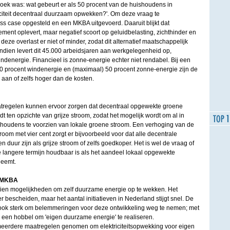
zoek was: wat gebeurt er als 50 procent van de huishoudens in
citeit decentraal duurzaam opwekken?'. Om deze vraag te
s case opgesteld en een MKBA uitgevoerd. Daaruit blijkt dat
ment oplevert, maar negatief scoort op geluidbelasting, zichthinder en
eze overlast er niet of minder, zodat dit alternatief maatschappelijk
ndien levert dit 45.000 arbeidsjaren aan werkgelegenheid op,
ndenergie. Financieel is zonne-energie echter niet rendabel. Bij een
0 procent windenergie en (maximaal) 50 procent zonne-energie zijn de
 aan of zelfs hoger dan de kosten.
atregelen kunnen ervoor zorgen dat decentraal opgewekte groene
t ten opzichte van grijze stroom, zodat het mogelijk wordt om al in
houdens te voorzien van lokale groene stroom. Een verhoging van de
room met vier cent zorgt er bijvoorbeeld voor dat alle decentrale
 duur zijn als grijze stroom of zelfs goedkoper. Het is wel de vraag of
e langere termijn houdbaar is als het aandeel lokaal opgewekte
neemt.
g MKBA
en mogelijkheden om zelf duurzame energie op te wekken. Het
 bescheiden, maar het aantal initiatieven in Nederland stijgt snel. De
n ook sterk om belemmeringen voor deze ontwikkeling weg te nemen; met
 een hobbel om 'eigen duurzame energie' te realiseren.
eerdere maatregelen genomen om elektriciteitsopwekking voor eigen