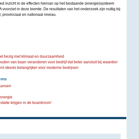
goed inzicht in de effecten hiervan op het bestaande (energie)systeem
voorziet in deze leemte. De resultaten van het onderzoek zijn nuttig bij
 provinciaal en nationaal niveau.
iet bezig met klimaat en duurzaamheid
ouden van baan veranderen voor bedrijf dat beter aansluit bij waarden
steeds belangrijker voor moderne bedrijven
ems
kansen
 energie
talte krijgen in de boardroom’