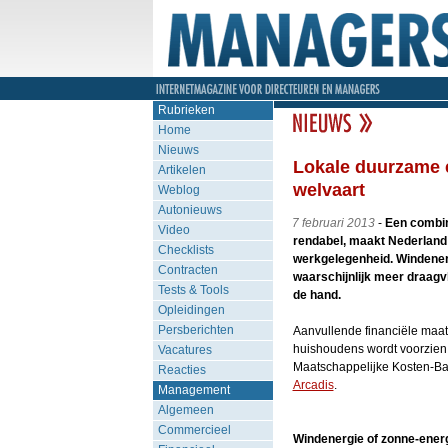
Rubrieken
Home
Nieuws
Lokale duurzame 
Artikelen
welvaart
Weblog
Autonieuws
7 februari 2013
-
Een combin
Video
rendabel, maakt Nederland 
Checklists
werkgelegenheid. Windenergi
Contracten
waarschijnlijk meer draagv
Tests & Tools
de hand.
Opleidingen
Persberichten
Aanvullende financiële maat
huishoudens wordt voorzien 
Vacatures
Maatschappelijke Kosten-Ba
Reacties
Arcadis
.
Management
Algemeen
Commercieel
Windenergie of zonne-ener