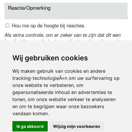
Hou me op de hoogte bij reacties.
Als extra controle, om er zeker van te zijn dat dit een
handmatige reactie is, typ onderstaande code over in
het tekstveld ernaast. Is het niet te lezen? Klik
hier
om
de code te wijzigen.
Wij gebruiken cookies
Wij maken gebruik van cookies en andere
tracking-technologieÃ«n om uw surfervaring op
onze website te verbeteren, om
gepersonaliseerde inhoud en advertenties te
tonen, om onze website verkeer te analyseren
en om te begrijpen waar onze bezoekers
Inloggen
vandaan komen.
Ik ga akkoord
Wijzig mijn voorkeuren
© 2000-2026 UFE Media:
Managersonline.nl
|
Brisk magazine