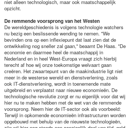
niet alleen technologisch, maar ook maatschappelijk
opzicht.
De remmende voorsprong van het Westen
De wereldgeschiedenis is volgens technologie watchers
nu bezig een beslissende wending te nemen. "We
bevinden ons op een inflexiepunt dat laat zien dat de
ontwikkeling nog sneller zal gaan," beaamt De Haas. "De
economie en daarmee heel de maatschappij in
Nederland en in heel West-Europa vraagt zich hierbij
terecht af hoe wij onze toekomstige welvaart gaan
creëren. Het zwaartepunt van de maakindustrie ligt niet
meer in de westerse wereld en dienstverlening, zoals
ook IT-dienstverlening, wordt in toenemende mate
uitgebreid en verplaatst naar nieuwe economieën. De
technologische revolutie zorgt er nu eigenlijk voor dat wij
hier nu te maken hebben met de wet van de remmende
voorsprong. Neem hier de IT-sector ook als voorbeeld:
Terwijl in opkomende economieën infrastructuren worden
opgebouwd met behulp van de nieuwste technologieën,
zijn wij hier nog steeds een aanzienlijk deel van tijd, geld