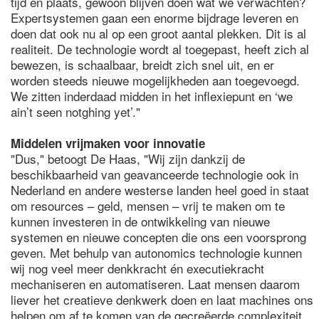
tijd en plaats, gewoon blijven doen wat we verwachten?
Expertsystemen gaan een enorme bijdrage leveren en
doen dat ook nu al op een groot aantal plekken. Dit is al
realiteit. De technologie wordt al toegepast, heeft zich al
bewezen, is schaalbaar, breidt zich snel uit, en er
worden steeds nieuwe mogelijkheden aan toegevoegd.
We zitten inderdaad midden in het inflexiepunt en ‘we
ain’t seen notghing yet’."
Middelen vrijmaken voor innovatie
"Dus," betoogt De Haas, "Wij zijn dankzij de
beschikbaarheid van geavanceerde technologie ook in
Nederland en andere westerse landen heel goed in staat
om resources – geld, mensen – vrij te maken om te
kunnen investeren in de ontwikkeling van nieuwe
systemen en nieuwe concepten die ons een voorsprong
geven. Met behulp van autonomics technologie kunnen
wij nog veel meer denkkracht én executiekracht
mechaniseren en automatiseren. Laat mensen daarom
liever het creatieve denkwerk doen en laat machines ons
helpen om af te komen van de gecreëerde complexiteit.