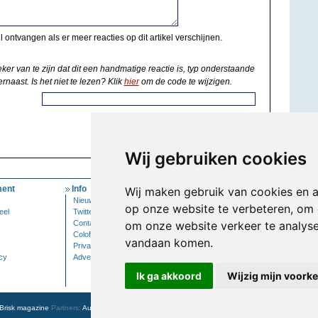
il ontvangen als er meer reacties op dit artikel verschijnen.
eker van te zijn dat dit een handmatige reactie is, typ onderstaande
rnaast. Is het niet te lezen? Klik
hier
om de code te wijzigen.
Wij gebruiken cookies
ent
Info
Mijn Account
Wij maken gebruik van cookies en 
Nieuwsbrief
Inloggen
op onze website te verbeteren, om 
eel
Twitter
Contact
om onze website verkeer te analys
Colofon
vandaan komen.
Privacy
cy
Adverteren
Ik ga akkoord
Wijzig mijn voork
Brisk magazine
Partners:
Autowereld.com
|
Personeelsnet
| ABM Financial News