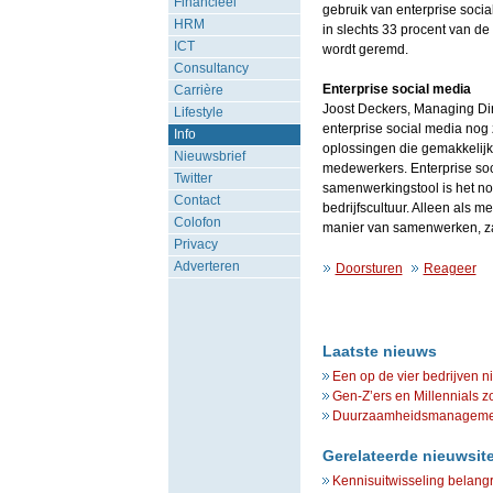
Financieel
gebruik van enterprise socia
HRM
in slechts 33 procent van de
ICT
wordt geremd.
Consultancy
Enterprise social media
Carrière
Joost Deckers, Managing Direc
Lifestyle
enterprise social media nog
Info
oplossingen die gemakkelijk 
Nieuwsbrief
medewerkers. Enterprise soci
Twitter
samenwerkingstool is het no
Contact
bedrijfscultuur. Alleen als 
Colofon
manier van samenwerken, za
Privacy
Adverteren
Doorsturen
Reageer
Laatste nieuws
Een op de vier bedrijven n
Gen-Z’ers en Millennials z
Duurzaamheidsmanagement 
Gerelateerde nieuwsit
Kennisuitwisseling belang