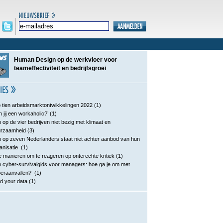
Human Design op de werkvloer voor
teameffectiviteit en bedrijfsgroei
 tien arbeidsmarktontwikkelingen 2022
(1)
n jij een workaholic?’
(1)
 op de vier bedrijven niet bezig met klimaat en
urzaamheid
(3)
 op zeven Nederlanders staat niet achter aanbod van hun
anisatie
(1)
e manieren om te reageren op onterechte kritiek
(1)
 cyber-survivalgids voor managers: hoe ga je om met
eraanvallen?
(1)
d your data
(1)