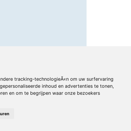
andere tracking-technologieÃ«n om uw surfervaring
gepersonaliseerde inhoud en advertenties te tonen,
eren en om te begrijpen waar onze bezoekers
euren