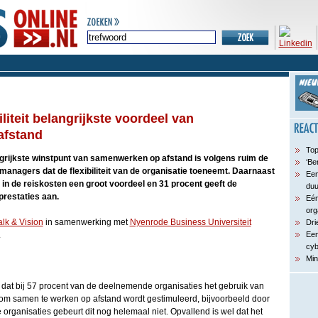
iliteit belangrijkste voordeel van
afstand
Top
grijkste winstpunt van samenwerken op afstand is volgens ruim de
‘Be
T-managers dat de flexibiliteit van de organisatie toeneemt. Daarnaast
Een
in de reiskosten een groot voordeel en 31 procent geeft de
du
prestaties aan.
Eén
org
alk & Vision
in samenwerking met
Nyenrode Business Universiteit
Dri
.
Een
cyb
Min
ten dat bij 57 procent van de deelnemende organisaties het gebruik van
m samen te werken op afstand wordt gestimuleerd, bijvoorbeeld door
de organisaties gebeurt dit nog helemaal niet. Opvallend is wel dat het