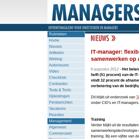
Rubrieken
Home
Nieuws
IT-manager: flexib
Artikelen
samenwerken op 
Weblog
Autonieuws
9 augustus 2012
-
Het belan
Video
helft (51 procent) van de I
Checklists
vindt 32 procent de afname 
Contracten
verbetering van de bedrijfs
Tests & Tools
Opleidingen
Dit blijkt uit onderzoek van
T
Persberichten
onder CIO’s en IT-managers
Vacatures
Reacties
Training
Management
Verder blijkt uit de resulta
Algemeen
samenwerkingstechnologie o
Commercieel
training. Bij een vijfde van 