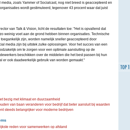
l media, zoals Yammer of Socialcast, nog niet breed is geaccepteerd en
 organisaties wordt gestimuleerd, tegenover 43 procent waar dat juist
tor van Talk & Vision, licht de resultaten toe: "Het is opvallend dat
 zo weinig voet aan de grond hebben binnen organisaties. Technische
toegankelijk zijn, worden namelijk sneller geaccepteerd door
al media zijn bij uitstek zulke oplossingen. Voor het succes van een
odzakelijk om te zorgen voor een optimale aansluiting op de
medewerkers beschikken over de middelen die het best passen bij hun
l er ook daadwerkelijk gebruik van worden gemaakt."
iet bezig met klimaat en duurzaamheid
ouden van baan veranderen voor bedrijf dat beter aansluit bij waarden
steeds belangrijker voor moderne bedrijven
ems
rijkste reden voor samenwerken op afstand