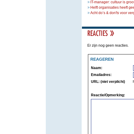
IT-manager: cultuur is groo
Helft organisaties heeft g
Acht do’s & don'ts voor ve
Er zijn nog geen reacties.
REAGEREN
Naam:
Emailadres:
URL: (niet verplicht)
Reactie/Opmerking: