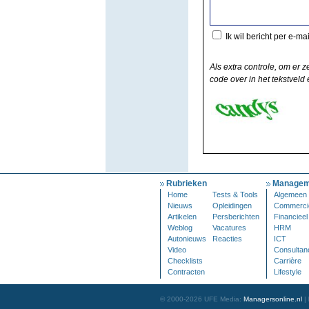
Ik wil bericht per e-ma
Als extra controle, om er z
code over in het tekstveld e
Rubrieken
Managem
Home
Tests & Tools
Algemeen
Nieuws
Opleidingen
Commerci
Artikelen
Persberichten
Financieel
Weblog
Vacatures
HRM
Autonieuws
Reacties
ICT
Video
Consultan
Checklists
Carrière
Contracten
Lifestyle
© 2000-2026 UFE Media:
Managersonline.nl
|