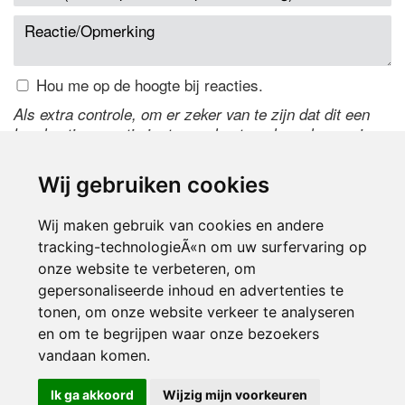
Hou me op de hoogte bij reacties.
Als extra controle, om er zeker van te zijn dat dit een
handmatige reactie is, typ onderstaande code over in
het tekstveld ernaast. Is het niet te lezen? Klik
hier
om
de code te wijzigen.
Wij gebruiken cookies
Wij maken gebruik van cookies en andere
tracking-technologieÃ«n om uw surfervaring op
onze website te verbeteren, om
gepersonaliseerde inhoud en advertenties te
tonen, om onze website verkeer te analyseren
en om te begrijpen waar onze bezoekers
Inloggen
vandaan komen.
Ik ga akkoord
Wijzig mijn voorkeuren
© 2000-2026 UFE Media:
Managersonline.nl
|
Brisk magazine