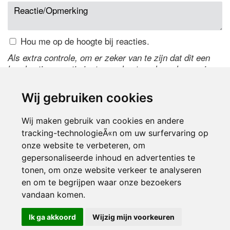
Hou me op de hoogte bij reacties.
Als extra controle, om er zeker van te zijn dat dit een
handmatige reactie is, typ onderstaande code over in
het tekstveld ernaast. Is het niet te lezen? Klik
hier
om
de code te wijzigen.
Wij gebruiken cookies
Wij maken gebruik van cookies en andere
tracking-technologieÃ«n om uw surfervaring op
onze website te verbeteren, om
gepersonaliseerde inhoud en advertenties te
tonen, om onze website verkeer te analyseren
en om te begrijpen waar onze bezoekers
Inloggen
vandaan komen.
Ik ga akkoord
Wijzig mijn voorkeuren
© 2000-2026 UFE Media:
Managersonline.nl
|
Brisk magazine
Partners:
Autowereld.com
|
Personeelsnet
| ABM Financial News