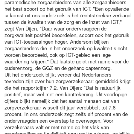
paramedische zorgaanbieders van alle zorgaanbieders
het best scoort op het gebruik van ICT. "Een opvallende
uitkomst uit ons onderzoek is het rechtstreekse verband
tussen de kwaliteit van de zorg en de inzet van ICT,"
zegt Van Dijen. "Daar waar ondervraagden de
zorgkwaliteit positief beoordelen, scoort ook het gebruik
van ICT-toepassingen hoger. Andersom blijken
zorgaanbieders die in het onderzoek op kwaliteit slecht
worden beoordeeld, ook op ICT-gebied een lage
waardering krijgen." Dat laatste geldt met name voor de
ouderenzorg, de GGZ en de gehandicaptenzorg.
Uit het onderzoek blijkt verder dat Nederlanders
tevreden zijn over hun zorgverzekeraar: gemiddeld krijgt
die het rapportcijfer 7,2. Van Dijen: "Dat is natuurlijk
positief, maar wel met een kanttekening. Uit voorlopige
cijfers blijkt namelijk dat het aantal mensen dat van
zorgverzekeraar wisselt dit jaar verdubbelt tot 7,6
procent. In ons onderzoek zegt zelfs elf procent van de
ondervraagden een overstap te overwegen. Voor
verzekeraars valt er met name op het vlak van
premiestelling en flexibiliteit nog veel te winnen, zo blijkt