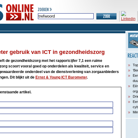
eter gebruik van ICT in gezondheidszorg
ft de gezondheidszorg met het rapportcijfer 7,1 een ruime
Top
rg scoort vooral goed op onderdelen als kwaliteit, service en
‘Be
 gewaardeerde onderdeel van de dienstverlening van zorgaanbieders
Een
gen. Dit blijkt uit de
Ernst & Young ICT Barometer
.
du
Eén
org
enstaande artikel.
Dri
Een
cyb
Min