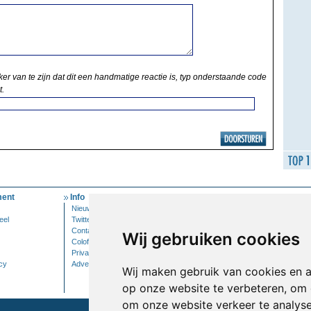
ker van te zijn dat dit een handmatige reactie is, typ onderstaande code
t.
ent
Info
Mijn Account
Nieuwsbrief
Inloggen
eel
Twitter
Contact
Wij gebruiken cookies
Colofon
Privacy
cy
Adverteren
Wij maken gebruik van cookies en 
op onze website te verbeteren, om 
om onze website verkeer te analys