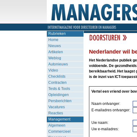
Rubrieken
Home
Nieuws
Nederlander wil b
Artikelen
Weblog
Het Nederlandse publiek gee
Autonieuws
voldoende. De gezondheidszo
Video
bereikbaarheid. Het laagst
Checklists
is de inzet van ICT-toepassin
Contracten
Tests & Tools
Vertel een vriend over bov
Opleidingen
Persberichten
Naam ontvanger:
Vacatures
E-mailadres ontvanger:
Reacties
Management
Uw naam:
Algemeen
Uw e-mailadres:
Commercieel