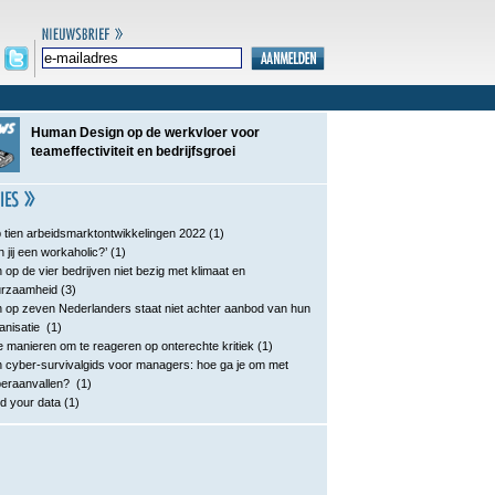
Human Design op de werkvloer voor
teameffectiviteit en bedrijfsgroei
 tien arbeidsmarktontwikkelingen 2022
(1)
n jij een workaholic?’
(1)
 op de vier bedrijven niet bezig met klimaat en
urzaamheid
(3)
 op zeven Nederlanders staat niet achter aanbod van hun
anisatie
(1)
e manieren om te reageren op onterechte kritiek
(1)
 cyber-survivalgids voor managers: hoe ga je om met
eraanvallen?
(1)
d your data
(1)