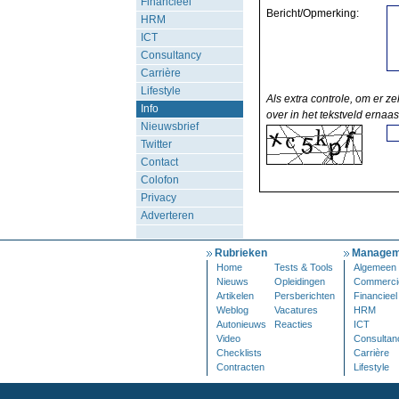
Financieel
Bericht/Opmerking:
HRM
ICT
Consultancy
Carrière
Lifestyle
Als extra controle, om er ze
Info
over in het tekstveld ernaas
Nieuwsbrief
Twitter
Contact
Colofon
Privacy
Adverteren
Rubrieken
Managem
Home
Tests & Tools
Algemeen
Nieuws
Opleidingen
Commerci
Artikelen
Persberichten
Financieel
Weblog
Vacatures
HRM
Autonieuws
Reacties
ICT
Video
Consultan
Checklists
Carrière
Contracten
Lifestyle