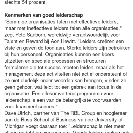
slechts 54 procent.
Kenmerken van goed leiderschap
"Sommige organisaties falen met effectieve leiders,
maar met ineffectieve leiders falen alle organisaties,"
zegt Pete Sanborn, wereldwijd verantwoordelijk voor
Talent en Reward bij Aon Hewitt. "Leiders creëren een
visie en geven de toon aan. Sterke leiders zijn betrokken
bij hun personeel. Organisaties kunnen een koers
uitzetten en speciale processen en structuren
formuleren die tot succes moeten leiden, maar als het
management deze activiteiten niet actief ondersteunt of
ze niet duidelijk onder woorden kan brengen, vinden ze
geen gehoor, wat leidt tot een gebrek aan focus in de
organisatie. Een allesomvattend programma voor
leiderschap is een van de belangrijkste voorwaarden
voor financieel succes."
Dave Ulrich, partner van The RBL Group en hoogleraar
aan de Ross School of Business van de University of
Michigan voegt daaraan toe: "Leiderschap is niet meer
alleen gericht op werknemers. Goede leiders maken ook