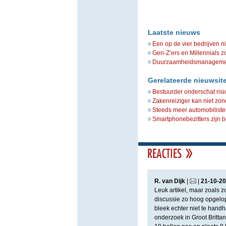
Laatste nieuws
Een op de vier bedrijven n
Gen-Z’ers en Millennials z
Duurzaamheidsmanagement 
Gerelateerde nieuwsit
Bestuurder onderschat risi
Zakenreiziger kan niet zo
Steeds meer automobiliste
Smartphonebezitters zijn 
R. van Dijk
|
|
21
-
10
-
20
Leuk artikel, maar zoals 
discussie zo hoog opgelop
bleek echter niet te handh
onderzoek in Groot Brittan