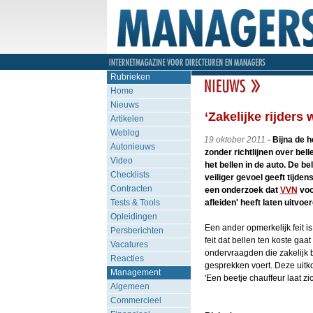
Rubrieken
Home
Nieuws
‘Zakelijke rijders 
Artikelen
Weblog
19 oktober 2011
-
Bijna de h
Autonieuws
zonder richtlijnen over bel
Video
het bellen in de auto. De be
Checklists
veiliger gevoel geeft tijden
Contracten
een onderzoek dat
VVN
voo
Tests & Tools
afleiden' heeft laten uitvoer
Opleidingen
Een ander opmerkelijk feit 
Persberichten
feit dat bellen ten koste gaa
Vacatures
ondervraagden die zakelijk 
Reacties
gesprekken voert. Deze uit
Management
'Een beetje chauffeur laat zic
Algemeen
Commercieel