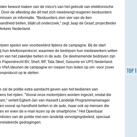
ten bewust maken van de risico's van het gebruik van elektronische
n. Door de afleiding die dit met zich meebrengt reageren bestuurders
missen ze informatie. "Bestuurders zien vier van de tien
andheld bellen, blijkt uit onderzoek," zegt Jaap de Graaf, projectleider
Verkeer Nederland.
ven spelen een voorbeeldrol tijdens de campagne. Bij de start
j hun telefoonprotocol, waarmee de bedrijven hun medewerkers willen
 van het zakelijke bellen in de auto. De deelnemende bedrijven zijn
 Papendrecht BV, Shell, BP, Tata Steel, Gasunie en UPS Nederland.
n VNA steunen de campagne en roepen hun leden op om -voor zover
nprotocol op te stellen.
zal de politie extra aandacht geven aan het bedienen van
dens het rijden. "Vooral onze motorrijders worden ingezet, omdat die
jken," vertelt Egbert-Jan van Hasselt Landelijk Programmamanager
tten vooral op handheld bellen in de auto, maar ook op mensen die
ren en even de e-mail lezen op de smartphone." Het Openbaar
ntroles van de politie met een landelijk vervolgingsbeleid, speciaal
erelateerde gedragingen.