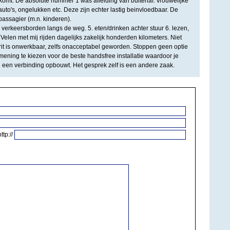
 komt. De absolute nummer 1 was afleiding van buitenaf: vrouwelijke
uto's, ongelukken etc. Deze zijn echter lastig beinvloedbaar. De
ssagier (m.n. kinderen).
 verkeersborden langs de weg. 5. eten/drinken achter stuur 6. lezen,
 Velen met mij rijden dagelijks zakelijk honderden kilometers. Niet
 rit is onwerkbaar, zelfs onacceptabel geworden. Stoppen geen optie
n mening te kiezen voor de beste handsfree installatie waardoor je
een verbinding opbouwt. Het gesprek zelf is een andere zaak.
http://