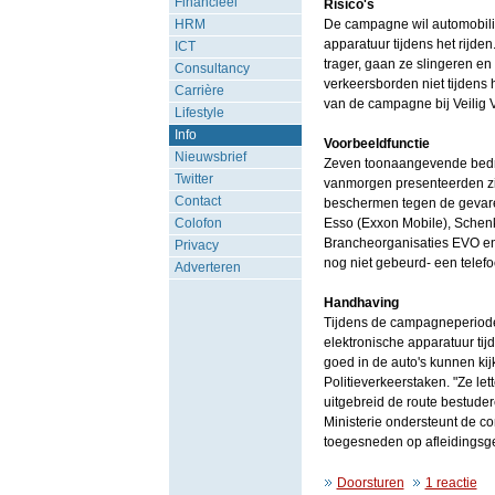
Financieel
Risico's
HRM
De campagne wil automobilis
apparatuur tijdens het rijde
ICT
trager, gaan ze slingeren en 
Consultancy
verkeersborden niet tijdens h
Carrière
van de campagne bij Veilig 
Lifestyle
Info
Voorbeeldfunctie
Nieuwsbrief
Zeven toonaangevende bedrij
Twitter
vanmorgen presenteerden zi
Contact
beschermen tegen de gevaren
Colofon
Esso (Exxon Mobile), Schenk
Brancheorganisaties EVO e
Privacy
nog niet gebeurd- een telefoo
Adverteren
Handhaving
Tijdens de campagneperiode 
elektronische apparatuur tij
goed in de auto's kunnen ki
Politieverkeerstaken. "Ze le
uitgebreid de route bestude
Ministerie ondersteunt de co
toegesneden op afleidingsg
Doorsturen
1 reactie