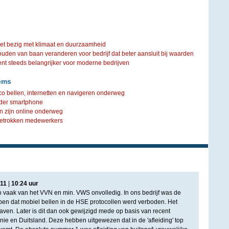
iet bezig met klimaat en duurzaamheid
ouden van baan veranderen voor bedrijf dat beter aansluit bij waarden
steeds belangrijker voor moderne bedrijven
ems
co bellen, internetten en navigeren onderweg
nder smartphone
n zijn online onderweg
betrokken medewerkers
11
|
10
:
24
uur
zo vaak van het VVN en min. VWS onvolledig. In ons bedrijf was de
en dat mobiel bellen in de HSE protocollen werd verboden. Het
aven. Later is dit dan ook gewijzigd mede op basis van recent
nie en Duitsland. Deze hebben uitgewezen dat in de 'afleiding' top