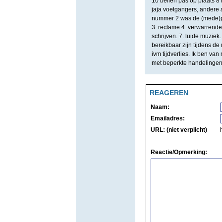
10 bellen pas op plaats 8
jaja voetgangers, andere a
nummer 2 was de (mede)pa
3. reclame 4. verwarrende
schrijven. 7. luide muziek.
bereikbaar zijn tijdens de
ivm tijdverlies. Ik ben va
met beperkte handelingen 
REAGEREN
Naam:
Emailadres:
URL: (niet verplicht)
Reactie/Opmerking: