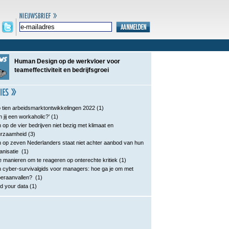
Human Design op de werkvloer voor
teameffectiviteit en bedrijfsgroei
 tien arbeidsmarktontwikkelingen 2022
(1)
n jij een workaholic?’
(1)
 op de vier bedrijven niet bezig met klimaat en
urzaamheid
(3)
 op zeven Nederlanders staat niet achter aanbod van hun
anisatie
(1)
e manieren om te reageren op onterechte kritiek
(1)
 cyber-survivalgids voor managers: hoe ga je om met
eraanvallen?
(1)
d your data
(1)