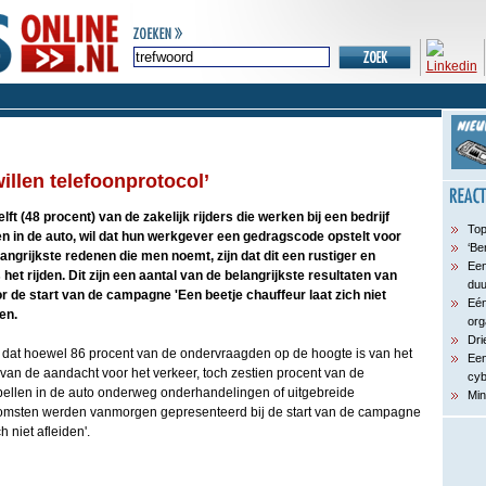
willen telefoonprotocol’
elft (48 procent) van de zakelijk rijders die werken bij een bedrijf
Top
len in de auto, wil dat hun werkgever een gedragscode opstelt voor
‘Be
langrijkste redenen die men noemt, zijn dat dit een rustiger en
Een
s het rijden. Dit zijn een aantal van de belangrijkste resultaten van
du
r de start van de campagne 'Een beetje chauffeur laat zich niet
Eén
en.
org
Dri
is dat hoewel 86 procent van de ondervraagden op de hoogte is van het
Een
t van de aandacht voor het verkeer, toch zestien procent van de
cyb
bellen in de auto onderweg onderhandelingen of uitgebreide
Min
komsten werden vanmorgen gepresenteerd bij de start van de campagne
h niet afleiden'.