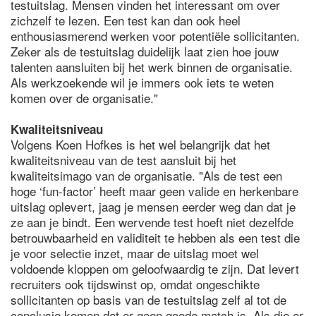
testuitslag. Mensen vinden het interessant om over
zichzelf te lezen. Een test kan dan ook heel
enthousiasmerend werken voor potentiële sollicitanten.
Zeker als de testuitslag duidelijk laat zien hoe jouw
talenten aansluiten bij het werk binnen de organisatie.
Als werkzoekende wil je immers ook iets te weten
komen over de organisatie."
Kwaliteitsniveau
Volgens Koen Hofkes is het wel belangrijk dat het
kwaliteitsniveau van de test aansluit bij het
kwaliteitsimago van de organisatie. "Als de test een
hoge ‘fun-factor’ heeft maar geen valide en herkenbare
uitslag oplevert, jaag je mensen eerder weg dan dat je
ze aan je bindt. Een wervende test hoeft niet dezelfde
betrouwbaarheid en validiteit te hebben als een test die
je voor selectie inzet, maar de uitslag moet wel
voldoende kloppen om geloofwaardig te zijn. Dat levert
recruiters ook tijdswinst op, omdat ongeschikte
sollicitanten op basis van de testuitslag zelf al tot de
conclusie komen dat er geen goede match is. Als die er