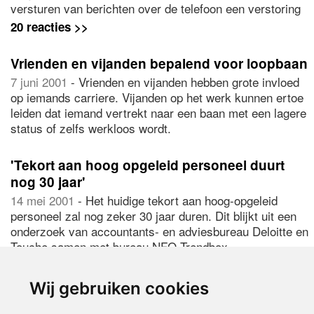
versturen van berichten over de telefoon een verstoring
van de bloedcirculatie in de vingers waardoor de klacht
20 reacties >>
ontstaat.
Vrienden en vijanden bepalend voor loopbaan
7 juni 2001
- Vrienden en vijanden hebben grote invloed
op iemands carriere. Vijanden op het werk kunnen ertoe
leiden dat iemand vertrekt naar een baan met een lagere
status of zelfs werkloos wordt.
'Tekort aan hoog opgeleid personeel duurt
nog 30 jaar'
14 mei 2001
- Het huidige tekort aan hoog-opgeleid
personeel zal nog zeker 30 jaar duren. Dit blijkt uit een
onderzoek van accountants- en adviesbureau Deloitte en
Touche samen met bureau NFO Trendbox.
14 reacties >>
Wij gebruiken cookies