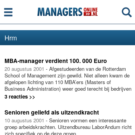
Menu
Se
Hrm
MBA-manager verdient 100. 000 Euro
20 augustus 2001
- Afgestudeerden van de Rotterdam
School of Management zijn gewild. Niet alleen kwam de
afgelopen lichting van 110 MBA’ers (Masters of
Business Administration) weer goed terecht bij bedrijven
als Ford, McKinsey, ABN Amro en AT Kearney, de
3 reacties >>
startsalarissen mochten er ook wezen: een twintigtal
van hen verdient al bij aanvang een ton.
Senioren geliefd als uitzendkracht
10 augustus 2001
- Senioren vormen een interessante
groep arbeidskrachten. Uitzendbureau LaborAndum richt
zich specifiek op de deze groep.