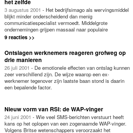
het zelfde
3 augustus 2001
- Het bedrijfsimago als wervingsmiddel
blijkt minder onderscheidend dan menig
communicatiespecialist vermoedt. Middelgrote
ondernemingen grijpen massaal naar populaire
wervingstermen als 'dynamisch', 'informeel' en
9 reacties >>
'resultaatgericht'.
Ontslagen werknemers reageren grofweg op
drie manieren
26 juli 2001
- De emotionele effecten van ontslag kunnen
zeer verschillend zijn. De wijze waarop een ex-
werknemer tegenover zijn laatste baan stond is daarin
een bepalende factor.
Nieuw vorm van RSI: de WAP-vinger
24 juni 2001
- Wie veel SMS-berichten verstuurt heeft
kans op het oplopen van een zogenaamde WAP-vinger.
Volgens Britse wetenschappers veroorzaakt het