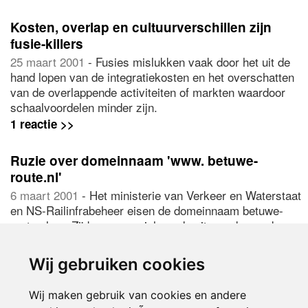
wel groter.
Kosten, overlap en cultuurverschillen zijn
fusie-killers
25 maart 2001
- Fusies mislukken vaak door het uit de
hand lopen van de integratiekosten en het overschatten
van de overlappende activiteiten of markten waardoor
schaalvoordelen minder zijn.
1 reactie >>
Ruzie over domeinnaam 'www. betuwe-
route.nl'
6 maart 2001
- Het ministerie van Verkeer en Waterstaat
en NS-Railinfrabeheer eisen de domeinnaam betuwe-
route.nl op. Zij beroepen zich op de uitspraak van de
rechtbank in Amsterdam,
Wij gebruiken cookies
Wij maken gebruik van cookies en andere
< vorige
1508