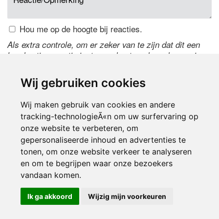
Hou me op de hoogte bij reacties.
Als extra controle, om er zeker van te zijn dat dit een
handmatige reactie is, typ onderstaande code over in
het tekstveld ernaast. Is het niet te lezen? Klik
hier
om
de code te wijzigen.
Wij gebruiken cookies
Wij maken gebruik van cookies en andere
tracking-technologieÃ«n om uw surfervaring op
onze website te verbeteren, om
gepersonaliseerde inhoud en advertenties te
tonen, om onze website verkeer te analyseren
en om te begrijpen waar onze bezoekers
Inloggen
vandaan komen.
Ik ga akkoord
Wijzig mijn voorkeuren
© 2000-2026 UFE Media:
Managersonline.nl
|
Brisk magazine
Partners:
Autowereld.com
|
Personeelsnet
| ABM Financial News