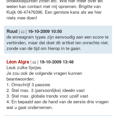
ontwikkelpunten zitten etc. Wie hier meer over wil
weten kan contact met mij opnemen. Brigitte van
Kuijk 06-47476396. Een gemiste kans als we hier
niets mee doen!
|
|
Ruud
16-10-2009 10:50
de enneagram types zijn eenvoudig aan een score te
verbinden, maar dat doet dit artikel ten onrechte niet.
zonde van de tijd om hierop in te gaan.
|
|
Léon Algra
19-10-2009 13:48
Leuk zulke lijstjes.
Je zou ook de volgende vragen kunnen
beantwoorden:
1. Omschrijf 3 passies
2. Stel max. 3 (persoonlijke) ideeën vast
3. Stel max. globale trends voor uzelf vast
4. En bepaald aan de hand van de eerste drie vragen
wat u gaat ondernemen.