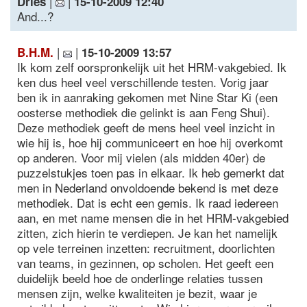
|
|
Dries
15-10-2009 12:40
And...?
|
|
B.H.M.
15-10-2009 13:57
Ik kom zelf oorspronkelijk uit het HRM-vakgebied. Ik
ken dus heel veel verschillende testen. Vorig jaar
ben ik in aanraking gekomen met Nine Star Ki (een
oosterse methodiek die gelinkt is aan Feng Shui).
Deze methodiek geeft de mens heel veel inzicht in
wie hij is, hoe hij communiceert en hoe hij overkomt
op anderen. Voor mij vielen (als midden 40er) de
puzzelstukjes toen pas in elkaar. Ik heb gemerkt dat
men in Nederland onvoldoende bekend is met deze
methodiek. Dat is echt een gemis. Ik raad iedereen
aan, en met name mensen die in het HRM-vakgebied
zitten, zich hierin te verdiepen. Je kan het namelijk
op vele terreinen inzetten: recruitment, doorlichten
van teams, in gezinnen, op scholen. Het geeft een
duidelijk beeld hoe de onderlinge relaties tussen
mensen zijn, welke kwaliteiten je bezit, waar je