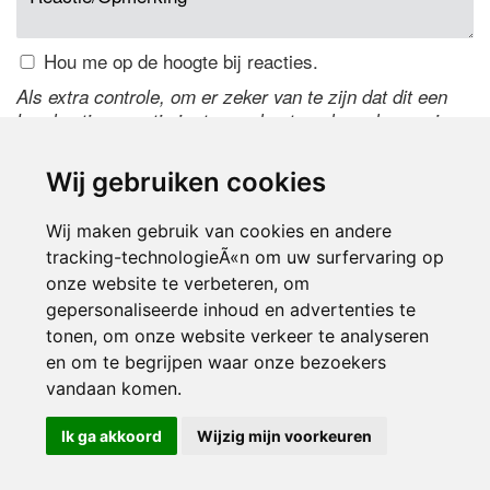
Hou me op de hoogte bij reacties.
Als extra controle, om er zeker van te zijn dat dit een
handmatige reactie is, typ onderstaande code over in
het tekstveld ernaast. Is het niet te lezen? Klik
hier
om
de code te wijzigen.
Wij gebruiken cookies
Wij maken gebruik van cookies en andere
tracking-technologieÃ«n om uw surfervaring op
onze website te verbeteren, om
gepersonaliseerde inhoud en advertenties te
tonen, om onze website verkeer te analyseren
en om te begrijpen waar onze bezoekers
Inloggen
vandaan komen.
Ik ga akkoord
Wijzig mijn voorkeuren
© 2000-2026 UFE Media:
Managersonline.nl
|
Brisk magazine
Partners:
Autowereld.com
|
Personeelsnet
| ABM Financial News