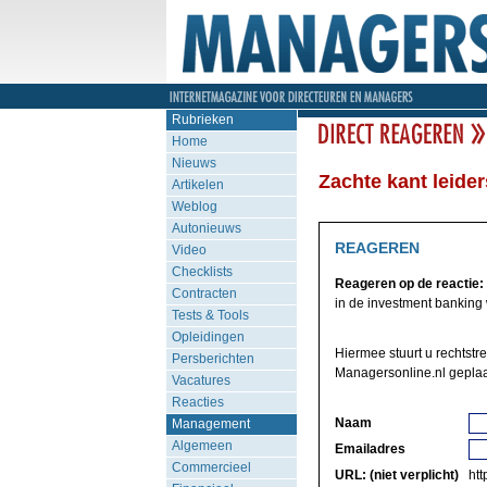
Rubrieken
Home
Nieuws
Zachte kant leide
Artikelen
Weblog
Autonieuws
REAGEREN
Video
Checklists
Reageren op de reactie:
Contracten
in de investment banking w
Tests & Tools
Opleidingen
Hiermee stuurt u rechtstr
Persberichten
Managersonline.nl geplaa
Vacatures
Reacties
Naam
Management
Algemeen
Emailadres
Commercieel
URL: (niet verplicht)
http