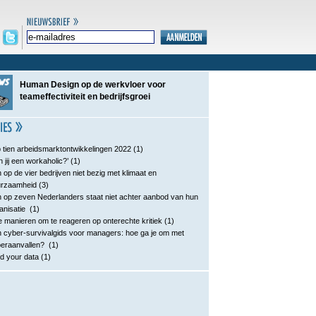
Human Design op de werkvloer voor
teameffectiviteit en bedrijfsgroei
 tien arbeidsmarktontwikkelingen 2022
(1)
n jij een workaholic?’
(1)
 op de vier bedrijven niet bezig met klimaat en
urzaamheid
(3)
 op zeven Nederlanders staat niet achter aanbod van hun
anisatie
(1)
e manieren om te reageren op onterechte kritiek
(1)
 cyber-survivalgids voor managers: hoe ga je om met
eraanvallen?
(1)
d your data
(1)