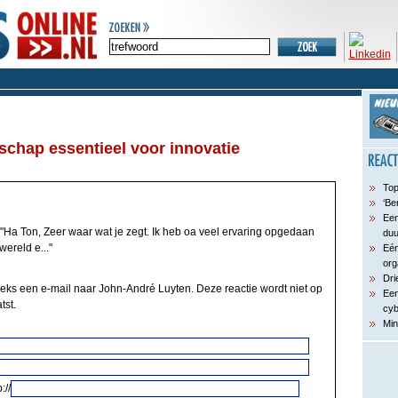
rschap essentieel voor innovatie
Top
‘Be
Een
"Ha Ton, Zeer waar wat je zegt. Ik heb oa veel ervaring opgedaan
du
ereld e..."
Eén
org
Dri
eeks een e-mail naar John-André Luyten. Deze reactie wordt niet op
Een
tst.
cyb
Min
://