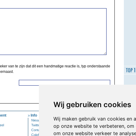
zeker van te zijn dat dit een handmatige reactie is, typ onderstaande
 ernaast.
Wij gebruiken cookies
ent
Info
Mijn Account
Wij maken gebruik van cookies en 
Nieuwsbrief
Inloggen
op onze website te verbeteren, om 
eel
Twitter
Contact
om onze website verkeer te analys
Colofon