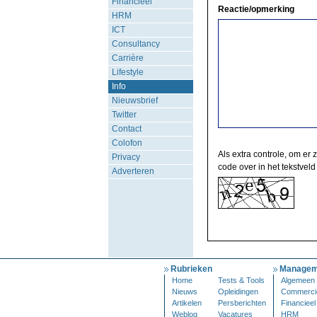
Financieel
Reactie/opmerking
HRM
ICT
Consultancy
Carrière
Lifestyle
Info
Nieuwsbrief
Twitter
Contact
Colofon
Als extra controle, om er 
Privacy
code over in het tekstveld
Adverteren
Rubrieken
Managem
Home
Tests & Tools
Algemeen
Nieuws
Opleidingen
Commerci
Artikelen
Persberichten
Financieel
Weblog
Vacatures
HRM