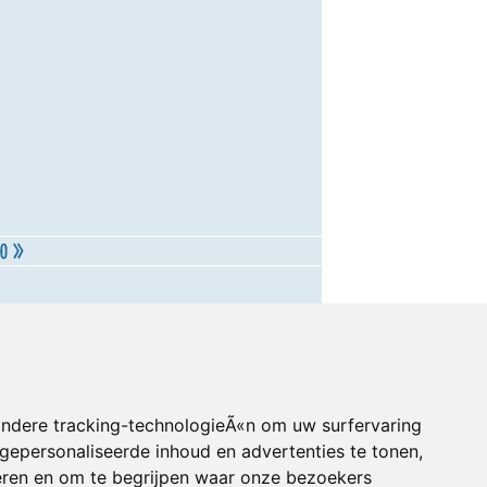
andere tracking-technologieÃ«n om uw surfervaring
gepersonaliseerde inhoud en advertenties te tonen,
eren en om te begrijpen waar onze bezoekers