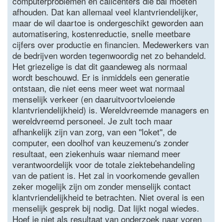
computerproblemen en callcenters die bal moeten
afhouden. Dat kan allemaal veel klantvriendelijker,
maar de wil daartoe is ondergeschikt geworden aan
automatisering, kostenreductie, snelle meetbare
cijfers over productie en financien. Medewerkers van
de bedrijven worden tegenwoordig net zo behandeld.
Het griezelige is dat dit gaandeweg als normaal
wordt beschouwd. Er is inmiddels een generatie
ontstaan, die niet eens meer weet wat normaal
menselijk verkeer (en daaruitvoortvloeiende
klantvriendelijkheid) is. Wereldvreemde managers en
wereldvreemd personeel. Je zult toch maar
afhankelijk zijn van zorg, van een ''loket'', de
computer, een doolhof van keuzemenu's zonder
resultaat, een ziekenhuis waar niemand meer
verantwoordelijk voor de totale ziektebehandeling
van de patient is. Het zal in voorkomende gevallen
zeker mogelijk zijn om zonder menselijk contact
klantvriendelijkheid te betrachten. Niet overal is een
menselijk gesprek bij nodig. Dat lijkt nogal wiedes.
Hoef je niet als resultaat van onderzoek naar voren