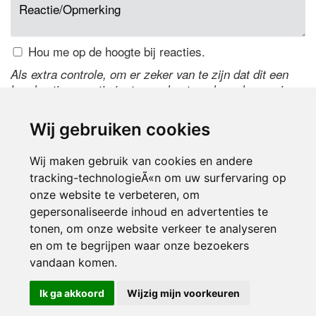
Hou me op de hoogte bij reacties.
Als extra controle, om er zeker van te zijn dat dit een
handmatige reactie is, typ onderstaande code over in
het tekstveld ernaast. Is het niet te lezen? Klik
hier
om
de code te wijzigen.
Wij gebruiken cookies
Wij maken gebruik van cookies en andere
tracking-technologieÃ«n om uw surfervaring op
onze website te verbeteren, om
gepersonaliseerde inhoud en advertenties te
tonen, om onze website verkeer te analyseren
en om te begrijpen waar onze bezoekers
Inloggen
vandaan komen.
Ik ga akkoord
Wijzig mijn voorkeuren
© 2000-2026 UFE Media:
Managersonline.nl
|
Brisk magazine
Partners:
Autowereld.com
|
Personeelsnet
| ABM Financial News