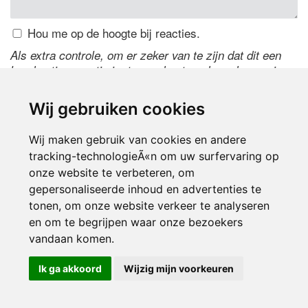
Hou me op de hoogte bij reacties.
Als extra controle, om er zeker van te zijn dat dit een
handmatige reactie is, typ onderstaande code over in
het tekstveld ernaast. Is het niet te lezen? Klik
hier
om
de code te wijzigen.
Wij gebruiken cookies
Wij maken gebruik van cookies en andere
tracking-technologieÃ«n om uw surfervaring op
onze website te verbeteren, om
gepersonaliseerde inhoud en advertenties te
tonen, om onze website verkeer te analyseren
en om te begrijpen waar onze bezoekers
Inloggen
vandaan komen.
Ik ga akkoord
Wijzig mijn voorkeuren
© 2000-2026 UFE Media:
Managersonline.nl
|
Brisk magazine
Partners:
Autowereld.com
|
Personeelsnet
| ABM Financial News