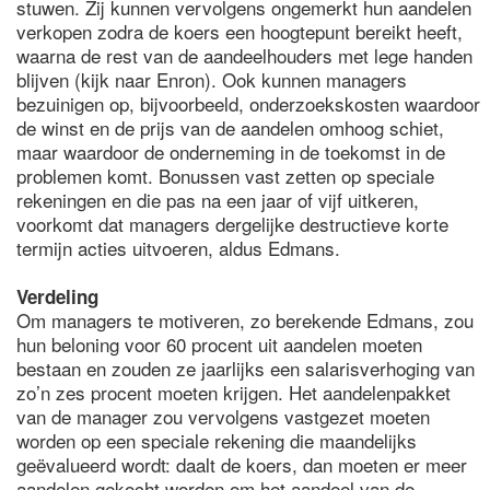
stuwen. Zij kunnen vervolgens ongemerkt hun aandelen
verkopen zodra de koers een hoogtepunt bereikt heeft,
waarna de rest van de aandeelhouders met lege handen
blijven (kijk naar Enron). Ook kunnen managers
bezuinigen op, bijvoorbeeld, onderzoekskosten waardoor
de winst en de prijs van de aandelen omhoog schiet,
maar waardoor de onderneming in de toekomst in de
problemen komt. Bonussen vast zetten op speciale
rekeningen en die pas na een jaar of vijf uitkeren,
voorkomt dat managers dergelijke destructieve korte
termijn acties uitvoeren, aldus Edmans.
Verdeling
Om managers te motiveren, zo berekende Edmans, zou
hun beloning voor 60 procent uit aandelen moeten
bestaan en zouden ze jaarlijks een salarisverhoging van
zo’n zes procent moeten krijgen. Het aandelenpakket
van de manager zou vervolgens vastgezet moeten
worden op een speciale rekening die maandelijks
geëvalueerd wordt: daalt de koers, dan moeten er meer
aandelen gekocht worden om het aandeel van de