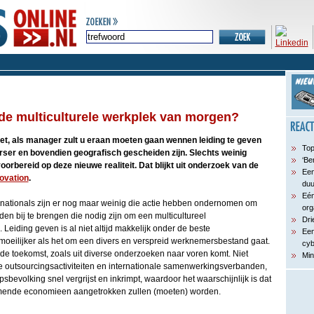
 de multiculturele werkplek van morgen?
et, als manager zult u eraan moeten gaan wennen leiding te geven
Top
rser en bovendien geografisch gescheiden zijn. Slechts weinig
‘Be
voorbereid op deze nieuwe realiteit. Dat blijkt uit onderzoek van de
Een
ovation
.
du
Eén
nationals zijn er nog maar weinig die actie hebben ondernomen om
org
n bij te brengen die nodig zijn om een multicultureel
Dri
Leiding geven is al niet altijd makkelijk onder de beste
Een
eilijker als het om een divers en verspreid werknemersbestand gaat.
cyb
n de toekomst, zoals uit diverse onderzoeken naar voren komt. Niet
Min
outsourcingsactiviteiten en internationale samenwerkingsverbanden,
bevolking snel vergrijst en inkrimpt, waardoor het waarschijnlijk is dat
omende economieen aangetrokken zullen (moeten) worden.