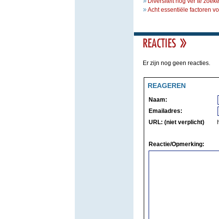
Diversiteit nog ver te zoek
Acht essentiële factoren 
Er zijn nog geen reacties.
REAGEREN
Naam:
Emailadres:
URL: (niet verplicht)
Reactie/Opmerking: