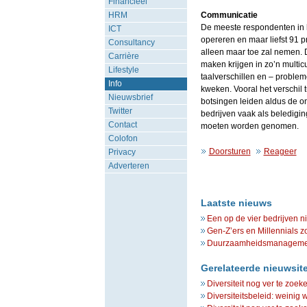
Financieel
HRM
Communicatie
De meeste respondenten in 
ICT
opereren en maar liefst 91 p
Consultancy
alleen maar toe zal nemen.
Carrière
maken krijgen in zo’n multic
Lifestyle
taalverschillen en – proble
Info
kweken. Vooral het verschil
Nieuwsbrief
botsingen leiden aldus de 
Twitter
bedrijven vaak als beledigin
Contact
moeten worden genomen.
Colofon
Doorsturen
Reageer
Privacy
Adverteren
Laatste nieuws
Een op de vier bedrijven n
Gen-Z’ers en Millennials z
Duurzaamheidsmanagement 
Gerelateerde nieuwsit
Diversiteit nog ver te zoek
Diversiteitsbeleid: weinig