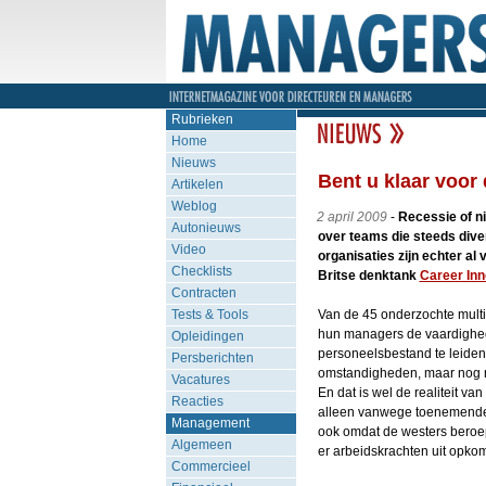
Rubrieken
Home
Nieuws
Bent u klaar voor
Artikelen
Weblog
2 april 2009
-
Recessie of ni
Autonieuws
over teams die steeds dive
Video
organisaties zijn echter al 
Checklists
Britse denktank
Career Inn
Contracten
Tests & Tools
Van de 45 onderzochte multi
hun managers de vaardighede
Opleidingen
personeelsbestand te leiden. 
Persberichten
omstandigheden, maar nog mo
Vacatures
En dat is wel de realiteit va
Reacties
alleen vanwege toenemende 
Management
ook omdat de westers beroeps
Algemeen
er arbeidskrachten uit opk
Commercieel