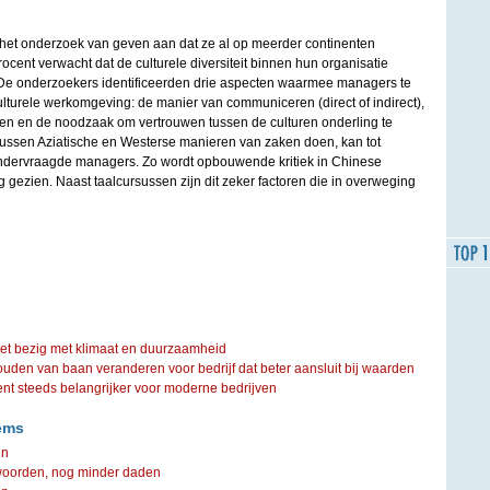
het onderzoek van geven aan dat ze al op meerder continenten
rocent verwacht dat de culturele diversiteit binnen hun organisatie
 De onderzoekers identificeerden drie aspecten waarmee managers te
ulturele werkomgeving: de manier van communiceren (direct of indirect),
men en de noodzaak om vertrouwen tussen de culturen onderling te
 tussen Aziatische en Westerse manieren van zaken doen, kan tot
ondervraagde managers. Zo wordt opbouwende kritiek in Chinese
g gezien. Naast taalcursussen zijn dit zeker factoren die in overweging
iet bezig met klimaat en duurzaamheid
ouden van baan veranderen voor bedrijf dat beter aansluit bij waarden
steeds belangrijker voor moderne bedrijven
ems
en
 woorden, nog minder daden