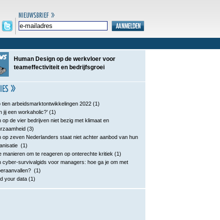
Human Design op de werkvloer voor
teameffectiviteit en bedrijfsgroei
 tien arbeidsmarktontwikkelingen 2022
(1)
n jij een workaholic?’
(1)
 op de vier bedrijven niet bezig met klimaat en
urzaamheid
(3)
 op zeven Nederlanders staat niet achter aanbod van hun
anisatie
(1)
e manieren om te reageren op onterechte kritiek
(1)
 cyber-survivalgids voor managers: hoe ga je om met
eraanvallen?
(1)
d your data
(1)