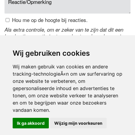
Hou me op de hoogte bij reacties.
Als extra controle, om er zeker van te zijn dat dit een
handmatige reactie is, typ onderstaande code over in
het tekstveld ernaast. Is het niet te lezen? Klik
hier
om
de code te wijzigen.
Wij gebruiken cookies
Wij maken gebruik van cookies en andere
tracking-technologieÃ«n om uw surfervaring op
onze website te verbeteren, om
gepersonaliseerde inhoud en advertenties te
tonen, om onze website verkeer te analyseren
en om te begrijpen waar onze bezoekers
Inloggen
vandaan komen.
Ik ga akkoord
Wijzig mijn voorkeuren
© 2000-2026 UFE Media:
Managersonline.nl
|
Brisk magazine
Partners:
Autowereld.com
|
Personeelsnet
| ABM Financial News