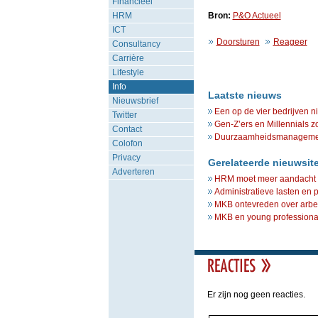
Financieel
HRM
Bron:
P&O Actueel
ICT
Doorsturen
Reageer
Consultancy
Carrière
Lifestyle
Info
Laatste nieuws
Nieuwsbrief
Een op de vier bedrijven n
Twitter
Gen-Z’ers en Millennials z
Contact
Duurzaamheidsmanagement 
Colofon
Privacy
Gerelateerde nieuwsit
Adverteren
HRM moet meer aandacht k
Administratieve lasten en 
MKB ontevreden over arbe
MKB en young professional
Er zijn nog geen reacties.