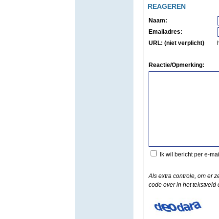
REAGEREN
Naam:
Emailadres:
URL: (niet verplicht)
Reactie/Opmerking:
Ik wil bericht per e-ma
Als extra controle, om er z
code over in het tekstveld e