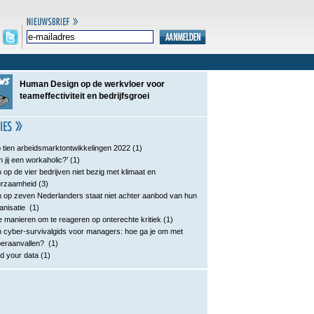
Human Design op de werkvloer voor
teameffectiviteit en bedrijfsgroei
 tien arbeidsmarktontwikkelingen 2022
(1)
n jij een workaholic?’
(1)
 op de vier bedrijven niet bezig met klimaat en
urzaamheid
(3)
 op zeven Nederlanders staat niet achter aanbod van hun
anisatie
(1)
e manieren om te reageren op onterechte kritiek
(1)
 cyber-survivalgids voor managers: hoe ga je om met
eraanvallen?
(1)
d your data
(1)