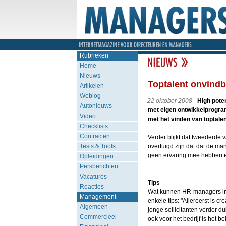
Rubrieken
Home
Nieuws
Toptalent onvind
Artikelen
Weblog
22 oktober 2008
-
High poten
Autonieuws
met eigen ontwikkelprogra
Video
met het vinden van toptalen
Checklists
Contracten
Verder blijkt dat tweederde v
Tests & Tools
overtuigd zijn dat dat de ma
geen ervaring mee hebben en
Opleidingen
Persberichten
Vacatures
Tips
Reacties
Wat kunnen HR-managers in 
Management
enkele tips: "Allereerst is c
Algemeen
jonge sollicitanten verder d
Commercieel
ook voor het bedrijf is het be