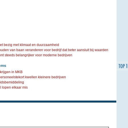
iet bezig met klimaat en duurzaamheid
ouden van baan veranderen voor bedrijf dat beter aansluit bij waarden
steeds belangrijker voor moderne bedrijven
ems
rijgen in MKB
personeelstekort kwellen kleinere bedrijven
idsbemiddeling
 lopen elkaar mis