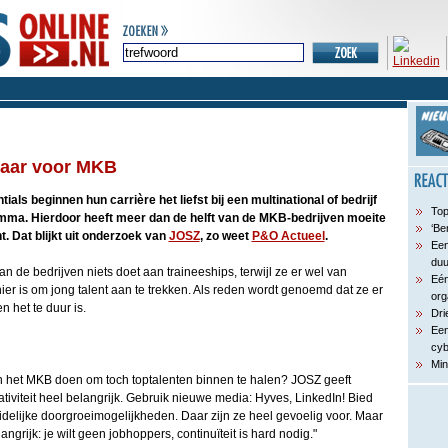
baar voor MKB
tials beginnen hun carrière het liefst bij een multinational of bedrijf
Top
mma. Hierdoor heeft meer dan de helft van de MKB-bedrijven moeite
‘Be
t. Dat blijkt uit onderzoek van
JOSZ
, zo weet
P&O Actueel
.
Een
du
an de bedrijven niets doet aan traineeships, terwijl ze er wel van
Eén
nier is om jong talent aan te trekken. Als reden wordt genoemd dat ze er
org
 het te duur is.
Dri
Een
cyb
Min
het MKB doen om toch toptalenten binnen te halen? JOSZ geeft
reativiteit heel belangrijk. Gebruik nieuwe media: Hyves, LinkedIn! Bied
uidelijke doorgroeimogelijkheden. Daar zijn ze heel gevoelig voor. Maar
langrijk: je wilt geen jobhoppers, continuïteit is hard nodig."