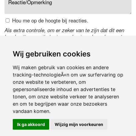
Hou me op de hoogte bij reacties.
Als extra controle, om er zeker van te zijn dat dit een
handmatige reactie is, typ onderstaande code over in
het tekstveld ernaast. Is het niet te lezen? Klik
hier
om
de code te wijzigen.
Wij gebruiken cookies
Wij maken gebruik van cookies en andere
tracking-technologieÃ«n om uw surfervaring op
onze website te verbeteren, om
gepersonaliseerde inhoud en advertenties te
tonen, om onze website verkeer te analyseren
en om te begrijpen waar onze bezoekers
Inloggen
vandaan komen.
Ik ga akkoord
Wijzig mijn voorkeuren
© 2000-2026 UFE Media:
Managersonline.nl
|
Brisk magazine
Partners:
Autowereld.com
|
Personeelsnet
| ABM Financial News