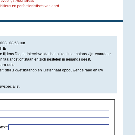
voeligst voor stress
itieus en perfectionistisch van aard
2008
|
08
:
53
uur
TIE
 tijdens Diepte-interviews dat betrokken in onbalans zijn, waardoor
en faalangst ontstaan en zich nestelen in iemands geest.
urn-outs.
elf, stel u kwetsbaar op en luister naar opbouwende raad en uw
ewspecialist.
http://