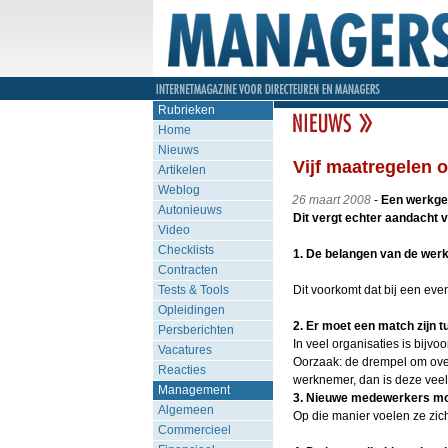
Rubrieken
Home
Nieuws
Vijf maatregelen 
Artikelen
Weblog
26 maart 2008
-
Een werkgev
Autonieuws
Dit vergt echter aandacht v
Video
Checklists
1. De belangen van de werk
Contracten
Tests & Tools
Dit voorkomt dat bij een eve
Opleidingen
2. Er moet een match zijn 
Persberichten
In veel organisaties is bijv
Vacatures
Oorzaak: de drempel om over
Reacties
werknemer, dan is deze veel 
Management
3. Nieuwe medewerkers mo
Algemeen
Op die manier voelen ze zic
Commercieel