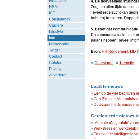
Financieel
4. De hoeveelheid sturings
HRM
Zorg ten allen tijde dat cont
Teveel regelzucht kan gedr
ICT
hebben) frustreren. Rapport
Consultancy
Carrière
5. Besef dat communicatie 
Lifestyle
De communicatiestructuur mo
Info
balans hebben. Teveel informa
Nieuwsbrief
Twitter
Bron:
HR Rendement
,
MD W
Contact
Colofon
Doorsturen
1 reactie
Privacy
Adverteren
Laatste nieuws
Een op de vier bedrijven n
Gen-Z’ers en Millennials z
Duurzaamheidsmanagement 
Gerelateerde nieuwsit
'Mentale röntgenfoto' voors
Werkstress en werkgeluk lig
Emotionele intelligentie ve