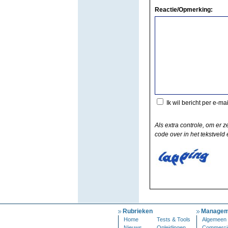
Reactie/Opmerking:
Ik wil bericht per e-ma
Als extra controle, om er z
code over in het tekstveld e
Rubrieken
Managem
Home
Tests & Tools
Algemeen
Nieuws
Opleidingen
Commerci