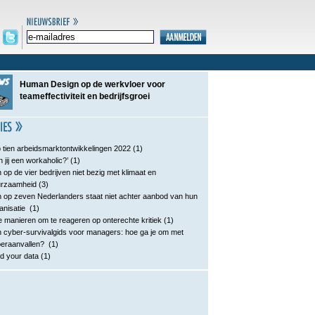
Human Design op de werkvloer voor
teameffectiviteit en bedrijfsgroei
 tien arbeidsmarktontwikkelingen 2022
(1)
n jij een workaholic?’
(1)
 op de vier bedrijven niet bezig met klimaat en
urzaamheid
(3)
 op zeven Nederlanders staat niet achter aanbod van hun
anisatie
(1)
e manieren om te reageren op onterechte kritiek
(1)
 cyber-survivalgids voor managers: hoe ga je om met
eraanvallen?
(1)
d your data
(1)