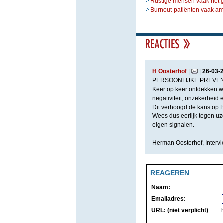
Rustige mensen vaak het ge
Burnout-patiënten vaak amb
H Oosterhof
|
|
26
-
03
-
PERSOONLIJKE PREVEN
Keer op keer ontdekken we
negativiteit, onzekerheid 
Dit verhoogd de kans op B
Wees dus eerlijk tegen uz
eigen signalen.
Herman Oosterhof, Intervi
REAGEREN
Naam:
Emailadres:
URL: (niet verplicht)