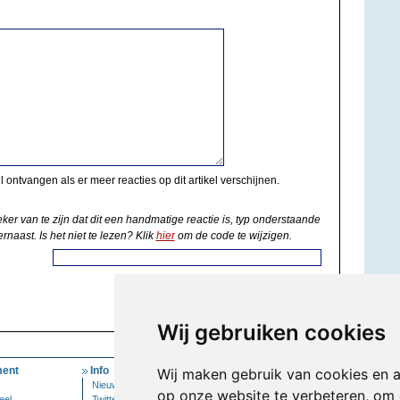
il ontvangen als er meer reacties op dit artikel verschijnen.
eker van te zijn dat dit een handmatige reactie is, typ onderstaande
rnaast. Is het niet te lezen? Klik
hier
om de code te wijzigen.
Wij gebruiken cookies
ent
Info
Mijn Account
Wij maken gebruik van cookies en 
Nieuwsbrief
Inloggen
op onze website te verbeteren, om 
eel
Twitter