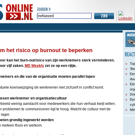
om het risico op burnout te beperken
er kan het burn-outrisico van zijn werknemers sterk verminderen.
Top
oor vijf zaken.
MD Weekly
zet ze op een rijtje.
‘Be
Een
nemers en die van de organisatie moeten parallel lopen
du
Eén
ntuele koerswijziging de werknemer met zichzelf in conflict komt.
org
Dri
tussen werknemer en organisatiecultuur
Een
oorbeeld weinig aandacht voor medewerkers die hun verhaal kwijt willen.
cyb
 problemen te communiceren ligt te hoog. Matcht de cultuur met de
Min
lager.
eten grondig ingewerkt worden
h meteen thuis en welkom.