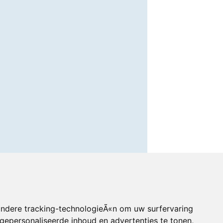
andere tracking-technologieÃ«n om uw surfervaring
gepersonaliseerde inhoud en advertenties te tonen,