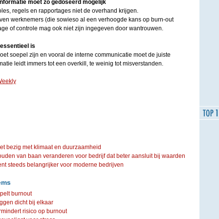
informatie moet zo gedoseerd mogelijk
roles, regels en rapportages niet de overhand krijgen.
even werknemers (die sowieso al een verhoogde kans op burn-out
age of controle mag ook niet zijn ingegeven door wantrouwen.
essentieel is
et soepel zijn en vooral de interne communicatie moet de juiste
tie leidt immers tot een overkill, te weinig tot misverstanden.
eekly
iet bezig met klimaat en duurzaamheid
ouden van baan veranderen voor bedrijf dat beter aansluit bij waarden
steeds belangrijker voor moderne bedrijven
ems
pelt burnout
gen dicht bij elkaar
rmindert risico op burnout