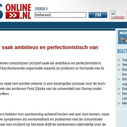
 vaak ambitieus en perfectionistisch van
Top
ënten omschrijven zichzelf vaak als ambitieus en perfectionistisch.
‘Be
 functionerende organisatie waarbij ze proberen er het beste van te
Een
du
Eén
en vaak niet worden erkend, is een belangrijke oorzaak voor de burn-
org
zoek van professor Fred Zijlstra van de universiteit van Surrey onder
Dri
offers.
Een
cyb
Min
fers hebben hun aandoening achteraf bezien wel aan zien komen, maar
e symptomen als vermoeidheid en problemen met de concentratie
r een incident op het werk drijft de werknemers uiteindelijk over de