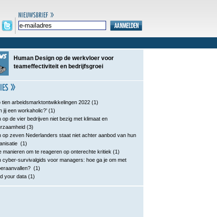
Human Design op de werkvloer voor
teameffectiviteit en bedrijfsgroei
 tien arbeidsmarktontwikkelingen 2022
(1)
n jij een workaholic?’
(1)
 op de vier bedrijven niet bezig met klimaat en
urzaamheid
(3)
 op zeven Nederlanders staat niet achter aanbod van hun
anisatie
(1)
e manieren om te reageren op onterechte kritiek
(1)
 cyber-survivalgids voor managers: hoe ga je om met
eraanvallen?
(1)
d your data
(1)