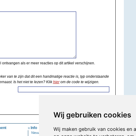
il ontvangen als er meer reacties op dit artikel verschijnen.
eker van te zijn dat dit een handmatige reactie is, typ onderstaande
rnaast. Is het niet te lezen? Klik
hier
om de code te wijzigen.
Wij gebruiken cookies
ent
Info
Mijn Account
Wij maken gebruik van cookies en 
Nieuwsbrief
Inloggen