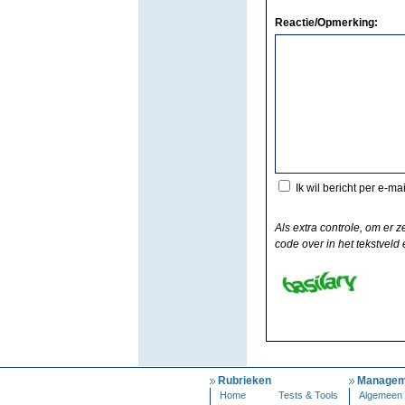
Reactie/Opmerking:
Ik wil bericht per e-ma
Als extra controle, om er z
code over in het tekstveld e
Rubrieken
Managem
Home
Tests & Tools
Algemeen