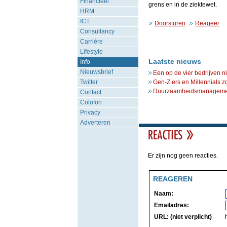
Financieel
grens en in de ziektewet.
HRM
ICT
Doorsturen
Reageer
Consultancy
Carrière
Lifestyle
Laatste nieuws
Info
Nieuwsbrief
Een op de vier bedrijven n
Twitter
Gen-Z’ers en Millennials z
Duurzaamheidsmanagement 
Contact
Colofon
Privacy
Adverteren
Er zijn nog geen reacties.
REAGEREN
Naam:
Emailadres:
URL: (niet verplicht)