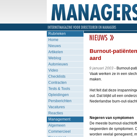
Rubrieken
Home
Nieuws
Burnout-patiënten
Artikelen
aard
Weblog
Autonieuws
9 januari 2003
- Burnout-pati
Video
Vaak werken ze in een slecht
Checklists
maken.
Contracten
Tests & Tools
Het feit dat deze inspanning
Opleidingen
out. Dat blijkt uit een onder
Persberichten
Nederlandse burn-out-slacht
Vacatures
Reacties
Negeren van symptomen
Management
De meeste burnout-slachtof
Algemeen
negeerden de symptomen. D
Commercieel
worden veelal genegeerd, maa