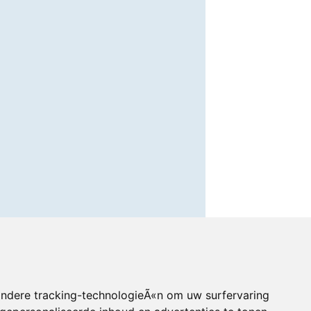
andere tracking-technologieÃ«n om uw surfervaring