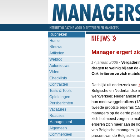
Rubrieken
Home
Nieuws
Manager ergert zi
Artikelen
Weblog
17 januari 2008
-
Vergaderin
Autonieuws
dragen te weinig bij aan d
Video
Ook irriteren ze zich matel
Checklists
Contracten
Dat blijkt uit onderzoek van
Tests & Tools
Belgische en Nederlandse m
werkverkeer. Nederlandse m
Opleidingen
hun medeweggebruikers (18,7
Persberichten
tweede grootste ergernis (1
Vacatures
managers op de derde plaats
Reacties
zich het meest zorgen te mak
Management
ergeren zich meer aan de ko
Algemeen
van Belgische managers lijkt 
Commercieel
procent van de Belgische ma