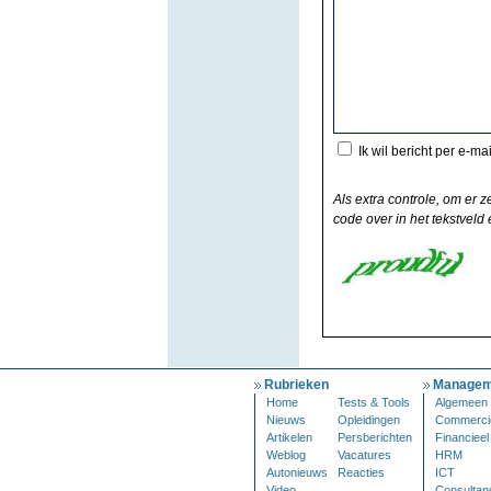
Ik wil bericht per e-ma
Als extra controle, om er z
code over in het tekstveld e
Rubrieken
Managem
Home
Tests & Tools
Algemeen
Nieuws
Opleidingen
Commerci
Artikelen
Persberichten
Financieel
Weblog
Vacatures
HRM
Autonieuws
Reacties
ICT
Video
Consultan