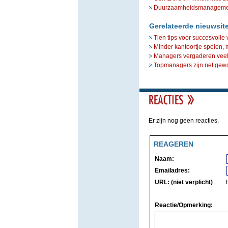
Duurzaamheidsmanagement 
Gerelateerde nieuwsit
Tien tips voor succesvolle
Minder kantoortje spelen,
Managers vergaderen veel 
Topmanagers zijn net ge
Er zijn nog geen reacties.
REAGEREN
Naam:
Emailadres:
URL: (niet verplicht)
Reactie/Opmerking: