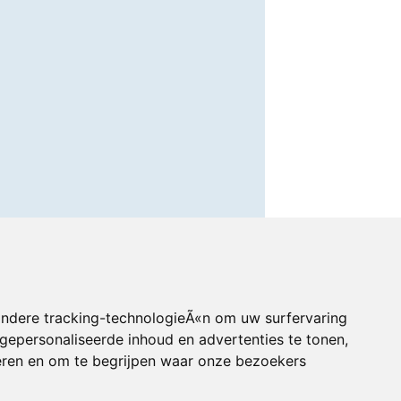
andere tracking-technologieÃ«n om uw surfervaring
gepersonaliseerde inhoud en advertenties te tonen,
eren en om te begrijpen waar onze bezoekers