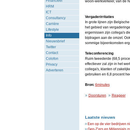
Financieel
woon-werkverkeer, van de Ne
HRM
ICT
Vergaderirritaties
Consultancy
In grote lijnen zijn Belgisc
Carrière
het gebied van vergaderingen
Lifestyle
ergernissen zijn collega's d
Info
bijdragen aan de omzet. Ook
Nieuwsbrief
sommige bijeenkomsten erg
Twitter
Contact
Teleconferencing
Colofon
Ruim tweederde (68,5 proce
effectiever zal zijn in het 
Privacy
collega's, klanten of zakelijk
Adverteren
gebruiken en 6,8 procent hee
Bron:
6minutes
Doorsturen
Reageer
Laatste nieuws
Een op de vier bedrijven n
Gen-Z’ers en Millennials z