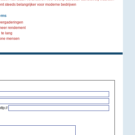
steeds belangrijker voor moderne bedrijven
ems
 vergaderingen
 meer rendement
te lang
wone mensen
http://