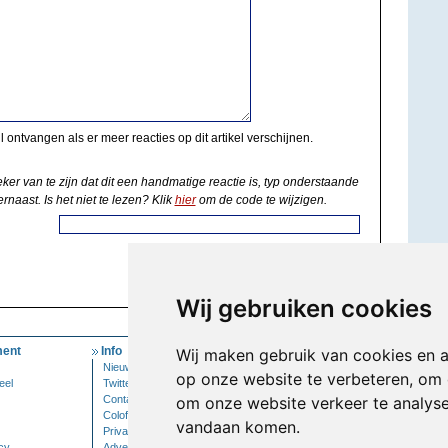
il ontvangen als er meer reacties op dit artikel verschijnen.
eker van te zijn dat dit een handmatige reactie is, typ onderstaande
rnaast. Is het niet te lezen? Klik
hier
om de code te wijzigen.
Wij gebruiken cookies
ent
Info
Mijn Account
Wij maken gebruik van cookies en 
Nieuwsbrief
Inloggen
op onze website te verbeteren, om 
eel
Twitter
Contact
om onze website verkeer te analys
Colofon
vandaan komen.
Privacy
cy
Adverteren