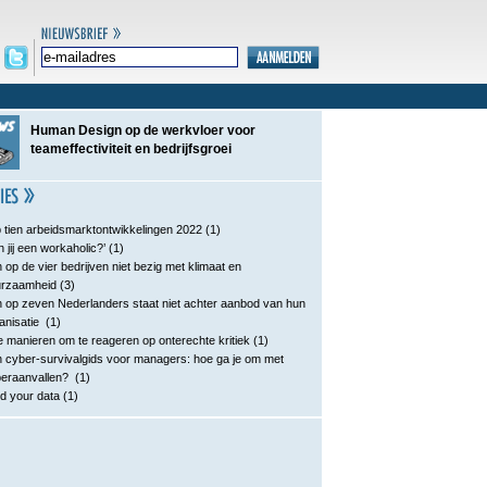
Human Design op de werkvloer voor
teameffectiviteit en bedrijfsgroei
 tien arbeidsmarktontwikkelingen 2022
(1)
n jij een workaholic?’
(1)
 op de vier bedrijven niet bezig met klimaat en
urzaamheid
(3)
 op zeven Nederlanders staat niet achter aanbod van hun
anisatie
(1)
e manieren om te reageren op onterechte kritiek
(1)
 cyber-survivalgids voor managers: hoe ga je om met
eraanvallen?
(1)
d your data
(1)