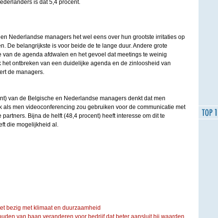
derlanders is dat 5,4 procent.
he en Nederlandse managers het wel eens over hun grootste irritaties op
. De belangrijkste is voor beide de te lange duur. Andere grote
ie van de agenda afdwalen en het gevoel dat meetings te weinig
 het ontbreken van een duidelijke agenda en de zinloosheid van
ert de managers.
nt) van de Belgische en Nederlandse managers denkt dat men
werk als men videoconferencing zou gebruiken voor de communicatie met
e partners. Bijna de helft (48,4 procent) heeft interesse om dit te
ft die mogelijkheid al.
iet bezig met klimaat en duurzaamheid
ouden van baan veranderen voor bedrijf dat beter aansluit bij waarden