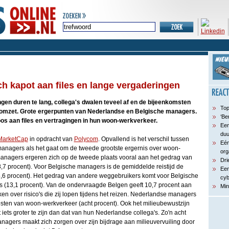
ch kapot aan files en lange vergaderingen
gen duren te lang, collega's dwalen teveel af en de bijeenkomsten
Top
e omzet. Grote ergerpunten van Nederlandse en Belgische managers.
‘Be
oos aan files en vertragingen in hun woon-werkverkeer.
Een
du
MarketCap
in opdracht van
Polycom
. Opvallend is het verschil tussen
Eén
anagers als het gaat om de tweede grootste ergernis over woon-
org
anagers ergeren zich op de tweede plaats vooral aan het gedrag van
Dri
 procent). Voor Belgische managers is de gemiddelde reistijd de
Een
5,6 procent). Het gedrag van andere weggebruikers komt voor Belgische
cyb
 (13,1 procent). Van de ondervraagde Belgen geeft 10,7 procent aan
Min
en over risico's die zij lopen tijdens het reizen. Nederlandse managers
sten van woon-werkverkeer (acht procent). Ook het milieubewustzijn
iets groter te zijn dan dat van hun Nederlandse collega's. Zo'n acht
nagers maakt zich zorgen over zijn bijdrage aan milieuvervuiling door