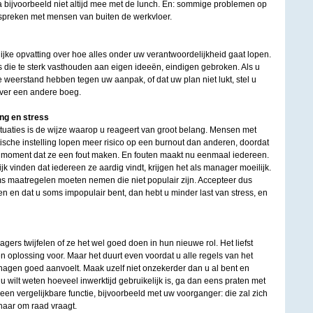
 bijvoorbeeld niet altijd mee met de lunch. En: sommige problemen op
espreken met mensen van buiten de werkvloer.
ijke opvatting over hoe alles onder uw verantwoordelijkheid gaat lopen.
die te sterk vasthouden aan eigen ideeën, eindigen gebroken. Als u
weerstand hebben tegen uw aanpak, of dat uw plan niet lukt, stel u
over een andere boeg.
ng en stress
situaties is de wijze waarop u reageert van groot belang. Mensen met
ische instelling lopen meer risico op een burnout dan anderen, doordat
t moment dat ze een fout maken. En fouten maakt nu eenmaal iedereen.
k vinden dat iedereen ze aardig vindt, krijgen het als manager moeilijk.
s maatregelen moeten nemen die niet populair zijn. Accepteer dus
en en dat u soms impopulair bent, dan hebt u minder last van stress, en
rs twijfelen of ze het wel goed doen in hun nieuwe rol. Het liefst
 oplossing voor. Maar het duurt even voordat u alle regels van het
nagen goed aanvoelt. Maak uzelf niet onzekerder dan u al bent en
 u wilt weten hoeveel inwerktijd gebruikelijk is, ga dan eens praten met
 een vergelijkbare functie, bijvoorbeeld met uw voorganger: die zal zich
haar om raad vraagt.