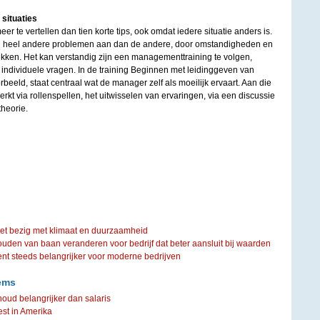
 situaties
 te vertellen dan tien korte tips, ook omdat iedere situatie anders is.
 heel andere problemen aan dan de andere, door omstandigheden en
ekken. Het kan verstandig zijn een managementtraining te volgen,
 individuele vragen. In de training Beginnen met leidinggeven van
rbeeld, staat centraal wat de manager zelf als moeilijk ervaart. Aan die
rkt via rollenspellen, het uitwisselen van ervaringen, via een discussie
heorie.
iet bezig met klimaat en duurzaamheid
ouden van baan veranderen voor bedrijf dat beter aansluit bij waarden
steeds belangrijker voor moderne bedrijven
ems
oud belangrijker dan salaris
st in Amerika