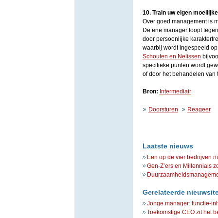
10. Train uw eigen moeilijke
Over goed management is meer
De ene manager loopt tegen
door persoonlijke karaktertr
waarbij wordt ingespeeld op
Schouten en Nelissen
bijvoo
specifieke punten wordt gewe
of door het behandelen van t
Bron:
Intermediair
Doorsturen
Reageer
Laatste nieuws
Een op de vier bedrijven n
Gen-Z’ers en Millennials z
Duurzaamheidsmanagement 
Gerelateerde nieuwsit
Jonge manager: functie-inh
Toekomstige CEO zit het be