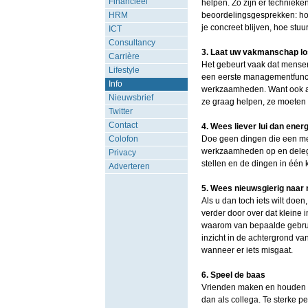
Financieel
helpen. Zo zijn er technieke
HRM
beoordelingsgesprekken: ho
je concreet blijven, hoe stuu
ICT
Consultancy
3. Laat uw vakmanschap lo
Carrière
Het gebeurt vaak dat mensen
Lifestyle
een eerste managementfunctie
Info
werkzaamheden. Want ook al
Nieuwsbrief
ze graag helpen, ze moeten
Twitter
Contact
4. Wees liever lui dan ener
Colofon
Doe geen dingen die een me
werkzaamheden op en delegeer
Privacy
stellen en de dingen in één 
Adverteren
5. Wees nieuwsgierig naa
Als u dan toch iets wilt doe
verder door over dat kleine 
waarom van bepaalde gebruik
inzicht in de achtergrond va
wanneer er iets misgaat.
6. Speel de baas
Vrienden maken en houden op
dan als collega. Te sterke 