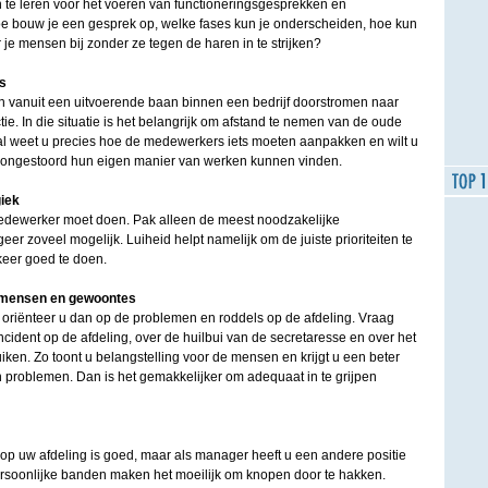
n te leren voor het voeren van functioneringsgesprekken en
e bouw je een gesprek op, welke fases kun je onderscheiden, hoe kun
r je mensen bij zonder ze tegen de haren in te strijken?
s
 vanuit een uitvoerende baan binnen een bedrijf doorstromen naar
. In die situatie is het belangrijk om afstand te nemen van de oude
 weet u precies hoe de medewerkers iets moeten aanpakken en wilt u
 ongestoord hun eigen manier van werken kunnen vinden.
giek
dewerker moet doen. Pak alleen de meest noodzakelijke
 zoveel mogelijk. Luiheid helpt namelijk om de juiste prioriteiten te
keer goed te doen.
r mensen en gewoontes
n, oriënteer u dan op de problemen en roddels op de afdeling. Vraag
incident op de afdeling, over de huilbui van de secretaresse en over het
en. Zo toont u belangstelling voor de mensen en krijgt u een beter
n problemen. Dan is het gemakkelijker om adequaat in te grijpen
 uw afdeling is goed, maar als manager heeft u een andere positie
persoonlijke banden maken het moeilijk om knopen door te hakken.