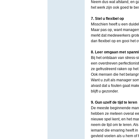
Neem dus wat afstand, en ga
het werk zijn ook goed te b
7. Stel u flexibel op
Misschien heeft u een duidel
Maar pas op, want managers 
merkt dat medewerkers grote 
dan flexibel op en gooi het 
8. Leer omgaan met spanni
Bij het ontstaan van stress-
een overdreven perfectionist
ze gefrustreerd raken op he
Ook mensen die het belangrij
Want u zult als manager som
alvast dat u fouten gaat mak
blijft u gezonder.
9. Gun uzelf de tijd te leren
De meeste beginnende manage
hebben ze meteen overal een
nieuwe spel kent, en het ma
neem de tijd om te leren. Als
iemand die ervaring heeft in
gevleid voelen als u hem of 