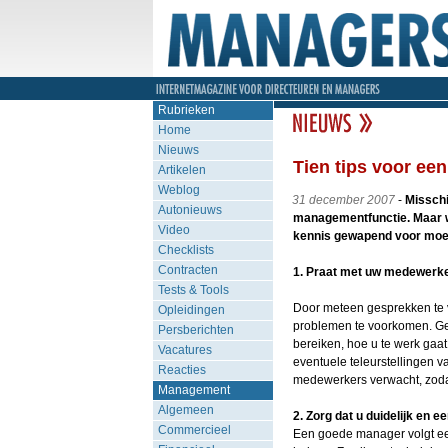
Rubrieken
Home
Nieuws
Tien tips voor ee
Artikelen
Weblog
31 december 2007
-
Misschi
Autonieuws
managementfunctie. Maar wa
Video
kennis gewapend voor moeil
Checklists
Contracten
1. Praat met uw medewerk
Tests & Tools
Door meteen gesprekken te 
Opleidingen
problemen te voorkomen. Geef
Persberichten
bereiken, hoe u te werk gaa
Vacatures
eventuele teleurstellingen v
Reacties
medewerkers verwacht, zoda
Management
Algemeen
2. Zorg dat u duidelijk en e
Commercieel
Een goede manager volgt een 