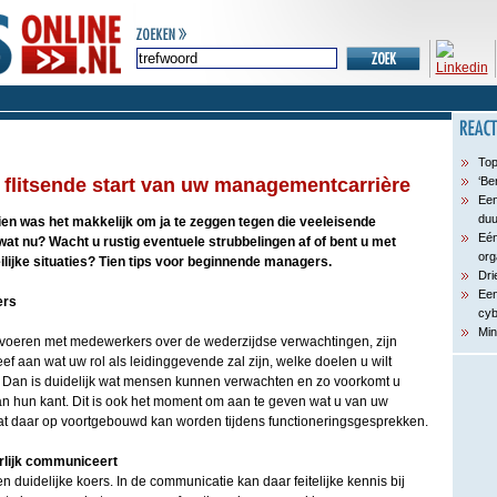
Top
n flitsende start van uw managementcarrière
‘Be
Een
du
en was het makkelijk om ja te zeggen tegen die veeleisende
Eén
t nu? Wacht u rustig eventuele strubbelingen af of bent u met
org
ijke situaties? Tien tips voor beginnende managers.
Dri
Een
ers
cyb
Min
voeren met medewerkers over de wederzijdse verwachtingen, zijn
 aan wat uw rol als leidinggevende zal zijn, welke doelen u wilt
t Dan is duidelijk wat mensen kunnen verwachten en zo voorkomt u
an hun kant. Dit is ook het moment om aan te geven wat u van uw
t daar op voortgebouwd kan worden tijdens functioneringsgesprekken.
erlijk communiceert
duidelijke koers. In de communicatie kan daar feitelijke kennis bij