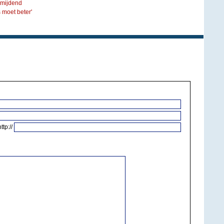
omijdend
moet beter'
http://