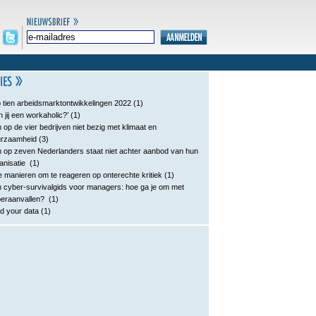
 tien arbeidsmarktontwikkelingen 2022
(1)
n jij een workaholic?’
(1)
 op de vier bedrijven niet bezig met klimaat en
urzaamheid
(3)
 op zeven Nederlanders staat niet achter aanbod van hun
anisatie
(1)
e manieren om te reageren op onterechte kritiek
(1)
 cyber-survivalgids voor managers: hoe ga je om met
eraanvallen?
(1)
d your data
(1)