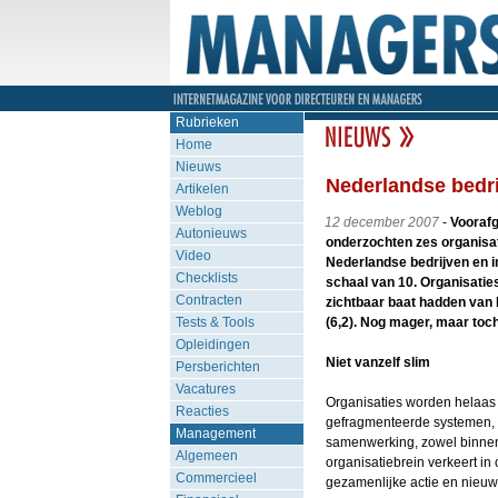
Rubrieken
Home
Nieuws
Nederlandse bedri
Artikelen
Weblog
12 december 2007
-
Voorafg
Autonieuws
onderzochten zes organisat
Video
Nederlandse bedrijven en in
Checklists
schaal van 10. Organisaties
Contracten
zichtbaar baat hadden van 
Tests & Tools
(6,2). Nog mager, maar toch
Opleidingen
Niet vanzelf slim
Persberichten
Vacatures
Organisaties worden helaas 
Reacties
gefragmenteerde systemen, s
Management
samenwerking, zowel binnen 
Algemeen
organisatiebrein verkeert in
Commercieel
gezamenlijke actie en nieuw 