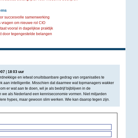
ems
voor succesvolle samenwerking
 vragen om nieuwe rol CIO
aat vooral in dagelijkse praktijk
kt door tegengestelde belangen
007
|
18
:
03
uur
ardnekkige en ietwat onuitstaanbare gedrag van organisaties te
k aan intelligentie. Misschien dat daarmee wat topmanagers wakker
om er wat aan te doen, wil je als bedrijf bijblijven in de
len we als Nederland een kenniseconomie vormen. Niet miljarden
dere hypes, maar gewoon slim werken. Wie kan daarop tegen zijn.