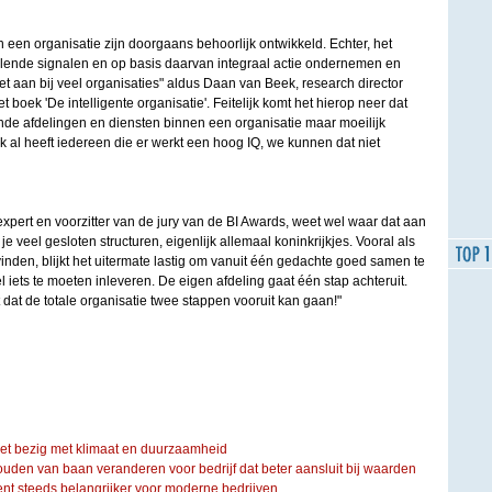
n een organisatie zijn doorgaans behoorlijk ontwikkeld. Echter, het
illende signalen en op basis daarvan integraal actie ondernemen en
 aan bij veel organisaties" aldus Daan van Beek, research director
boek 'De intelligente organisatie'. Feitelijk komt het hierop neer dat
de afdelingen en diensten binnen een organisatie maar moeilijk
al heeft iedereen die er werkt een hoog IQ, we kunnen dat niet
ert en voorzitter van de jury van de BI Awards, weet wel waar dat aan
 je veel gesloten structuren, eigenlijk allemaal koninkrijkjes. Vooral als
inden, blijkt het uitermate lastig om vanuit één gedachte goed samen te
 iets te moeten inleveren. De eigen afdeling gaat één stap achteruit.
 dat de totale organisatie twee stappen vooruit kan gaan!"
iet bezig met klimaat en duurzaamheid
ouden van baan veranderen voor bedrijf dat beter aansluit bij waarden
steeds belangrijker voor moderne bedrijven