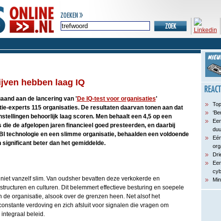
jven hebben laag IQ
aand aan de lancering van '
De IQ-test voor organisaties
'
Top
ie-experts 115 organisaties. De resultaten daarvan tonen aan dat
‘Be
stellingen behoorlijk laag scoren. Men behaalt een 4,5 op een
Een
 die de afgelopen jaren financieel goed presteerden, en daarbij
du
BI technologie en een slimme organisatie, behaalden een voldoende
Eén
 significant beter dan het gemiddelde.
org
Dri
Een
cyb
niet vanzelf slim. Van oudsher bevatten deze verkokerde en
Min
tructuren en culturen. Dit belemmert effectieve besturing en soepele
de organisatie, alsook over de grenzen heen. Net alsof het
 constante verdoving en zich afsluit voor signalen die vragen om
integraal beleid.