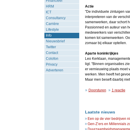
Financieel
HRM
Actie
"De individuele zintuigen va
ICT
interpreteren van de versch
Consultancy
samenwerken, daar schort het
Carrière
Passionned en auteur van het 
Lifestyle
medewerkers van verschillen
Info
komen tot samenwerken. Ook 
Nieuwsbrief
zomaar bij elkaar optellen.
Twitter
Contact
Aparte koninkrijkjes
Colofon
Leo Kerklaan, managementexp
ligt. "Binnen organisaties zie
Privacy
er vernieuwing plaats moet v
Adverteren
werken. Men heeft het gevoel
Maar men beseft daarbij niet
Doorsturen
1 reactie
Laatste nieuws
Een op de vier bedrijven n
Gen-Z’ers en Millennials z
Duurzaamheidsmanagement 