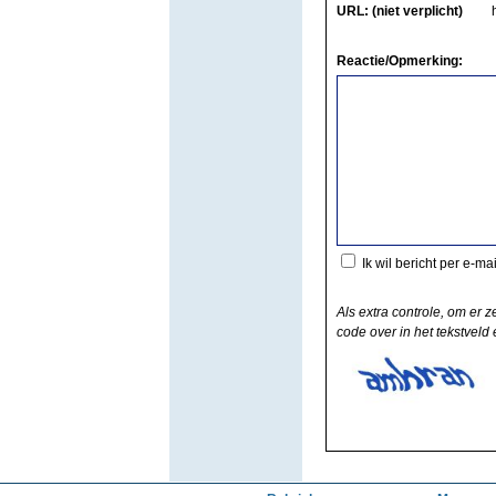
URL: (niet verplicht)
Reactie/Opmerking:
Ik wil bericht per e-ma
Als extra controle, om er z
code over in het tekstveld e