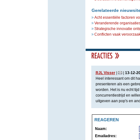
Gerelateerde nieuwsit
Acht essentiële factoren 
Veranderende organisaties
Strategische innovatie ontst
Conflicten vaak veroorzaa
RJL Visser
|
|
13
-
12
-
2
Heel interessant om dit h
presenteren als een gebre
worden. Het is nu echt tijd 
concurrentiestrijd en wil
uitgeven aan pop's en an
REAGEREN
Naam:
Emailadres: