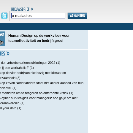
Human Design op de werkvloer voor
teameffectiviteit en bedrijfsgroei
 tien arbeidsmarktontwikkelingen 2022
(1)
n jij een workaholic?’
(1)
 op de vier bedrijven niet bezig met klimaat en
urzaamheid
(3)
 op zeven Nederlanders staat niet achter aanbod van hun
anisatie
(1)
e manieren om te reageren op onterechte kritiek
(1)
 cyber-survivalgids voor managers: hoe ga je om met
eraanvallen?
(1)
d your data
(1)