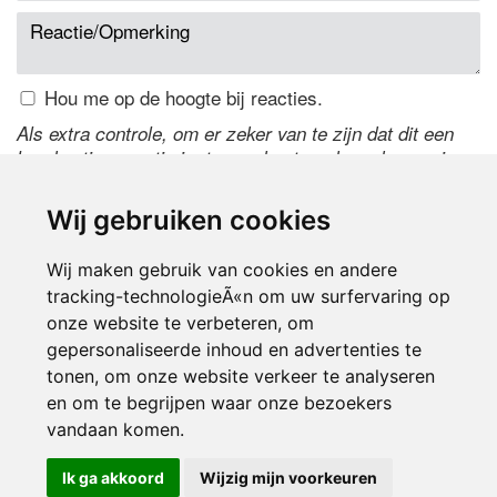
Hou me op de hoogte bij reacties.
Als extra controle, om er zeker van te zijn dat dit een
handmatige reactie is, typ onderstaande code over in
het tekstveld ernaast. Is het niet te lezen? Klik
hier
om
de code te wijzigen.
Wij gebruiken cookies
Wij maken gebruik van cookies en andere
tracking-technologieÃ«n om uw surfervaring op
onze website te verbeteren, om
gepersonaliseerde inhoud en advertenties te
tonen, om onze website verkeer te analyseren
en om te begrijpen waar onze bezoekers
Inloggen
vandaan komen.
Ik ga akkoord
Wijzig mijn voorkeuren
© 2000-2026 UFE Media:
Managersonline.nl
|
Brisk magazine