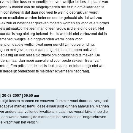
verschillen tussen mannelijke en vrouwelijke leiders. In plaats van
r gebruik maken van de mogelijkheden die er zijn om elkaar aan te
ch constateer ik dat daar nog veel te weinig gebruik van wordt
n en resultaten worden beter en eerder gehaald als dat wel zou
plek zou er beter naar gekeken moeten worden en voor vele functies
iets uitmaakt of het een man of een vrouw is die leiding geeft. Het
ar dat is nog niet erg bekend. Het is wellicht niet verbazend dat in
 name vrouwelijke leidinggevenden warm lopen voor
 omdat die wellicht wat meer gericht zijn op verbinding,
f omgaan met gevoelens, maar die gerichtheid hebben ook veel
t lastig en ook niet altijd zinvol om onderscheid te maken. De
nders, maar dan mooi aanvullend voor beide seksen. Beter van
eren. Een prikkelende titel is leuk, maar is er inhoudelijk niet wat
n dergelijk onderzoek te melden? Ik verneem het graag.
|
20
-
03
-
2007
|
09
:
50
uur
edstrijd tussen mannen en vrouwen. Jammer, want daarmee vergroot
egatieve manier, terwijl deze elkaar juist kunnen aanvullen. Mannen
r andere, aanvullende kwaliteiten. Laten we vooral kijken hoe die
n in een wereld waarbij de mannen in het verleden de 'ongeschreven
 kracht van het verschil!