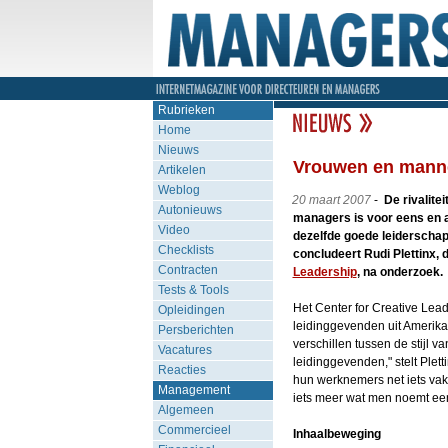
Rubrieken
Home
Nieuws
Vrouwen en mann
Artikelen
Weblog
20 maart 2007
-
De rivalite
Autonieuws
managers is voor eens en a
Video
dezelfde goede leiderschap
Checklists
concludeert Rudi Plettinx, 
Contracten
Leadership
, na onderzoek.
Tests & Tools
Het Center for Creative Lea
Opleidingen
leidinggevenden uit Amerika
Persberichten
verschillen tussen de stijl v
Vacatures
leidinggevenden," stelt Plet
Reacties
hun werknemers net iets vak
Management
iets meer wat men noemt een 
Algemeen
Commercieel
Inhaalbeweging