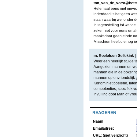
ton_van_de_vorst@hotm
Helemaal eens met mevrou
inderdaad is het geen we
staan waarbij wel onder 
In tegenstelling tot wat d
zeker niet voor eens en a
maakt daar geen einde aan
Misschien heeft die nog ie
m. Roelofsen-Gellekink
|
Weer een heerlijk stukje te
Aangezien mannen en vrouw
mannen die in de boksring
mannen op onvriendelijk 
Kortom niet boeiend, lat
competenties, specifiek voo
Invulling door Man of Vrou
REAGEREN
Naam:
Emailadres:
URL: (niet verplicht)