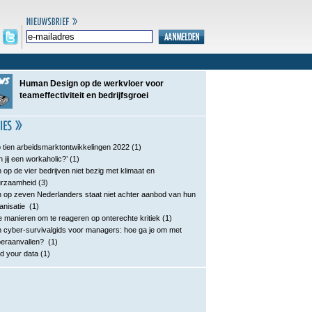
Human Design op de werkvloer voor
teameffectiviteit en bedrijfsgroei
 tien arbeidsmarktontwikkelingen 2022
(1)
n jij een workaholic?’
(1)
 op de vier bedrijven niet bezig met klimaat en
urzaamheid
(3)
 op zeven Nederlanders staat niet achter aanbod van hun
anisatie
(1)
e manieren om te reageren op onterechte kritiek
(1)
 cyber-survivalgids voor managers: hoe ga je om met
eraanvallen?
(1)
d your data
(1)