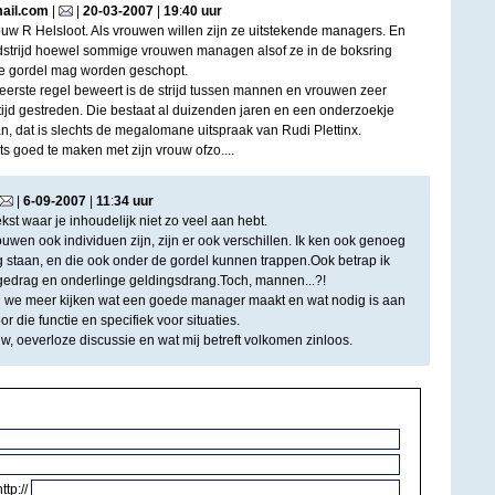
ail.com
|
|
20
-
03
-
2007
|
19
:
40
uur
w R Helsloot. Als vrouwen willen zijn ze uitstekende managers. En
dstrijd hoewel sommige vrouwen managen alsof ze in de boksring
de gordel mag worden geschopt.
e eerste regel beweert is de strijd tussen mannen en vrouwen zeer
ltijd gestreden. Die bestaat al duizenden jaren en een onderzoekje
, dat is slechts de megalomane uitspraak van Rudi Plettinx.
ts goed te maken met zijn vrouw ofzo....
|
6
-
09
-
2007
|
11
:
34
uur
kst waar je inhoudelijk niet zo veel aan hebt.
en ook individuen zijn, zijn er ook verschillen. Ik ken ook genoeg
 staan, en die ook onder de gordel kunnen trappen.Ook betrap ik
gedrag en onderlinge geldingsdrang.Toch, mannen...?!
en we meer kijken wat een goede manager maakt en wat nodig is aan
r die functie en specifiek voor situaties.
w, oeverloze discussie en wat mij betreft volkomen zinloos.
http://