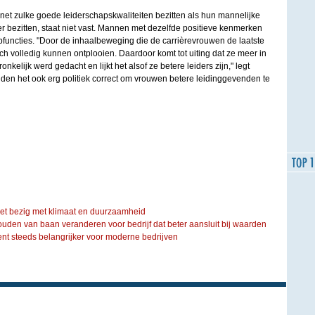
et zulke goede leiderschapskwaliteiten bezitten als hun mannelijke
r bezitten, staat niet vast. Mannen met dezelfde positieve kenmerken
pfuncties. "Door de inhaalbeweging die de carrièrevrouwen de laatste
h volledig kunnen ontplooien. Daardoor komt tot uiting dat ze meer in
elijk werd gedacht en lijkt het alsof ze betere leiders zijn," legt
inden het ook erg politiek correct om vrouwen betere leidinggevenden te
iet bezig met klimaat en duurzaamheid
ouden van baan veranderen voor bedrijf dat beter aansluit bij waarden
steeds belangrijker voor moderne bedrijven