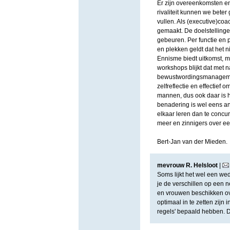
Er zijn overeenkomsten en 
rivaliteit kunnen we bete
vullen. Als (executive)coa
gemaakt. De doelstellinge
gebeuren. Per functie en 
en plekken geldt dat het n
Ennisme biedt uitkomst, ma
workshops blijkt dat met
bewustwordingsmanagement,
zelfreflectie en effectie
mannen, dus ook daar is he
benadering is wel eens a
elkaar leren dan te concurr
meer en zinnigers over ee
Bert-Jan van der Mieden.
mevrouw R. Helsloot
|
Soms lijkt het wel een w
je de verschillen op een n
en vrouwen beschikken ove
optimaal in te zetten zij
regels' bepaald hebben. De