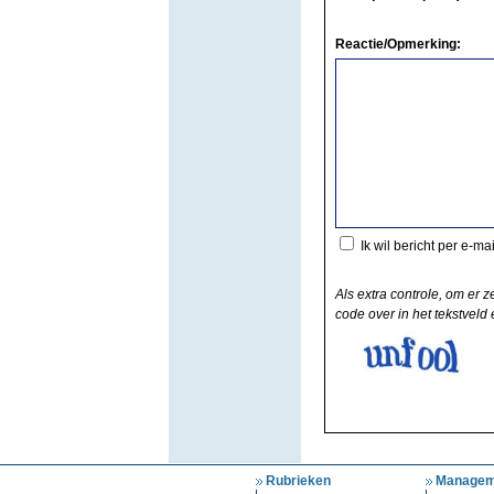
Reactie/Opmerking:
Ik wil bericht per e-ma
Als extra controle, om er z
code over in het tekstveld e
Rubrieken
Managem