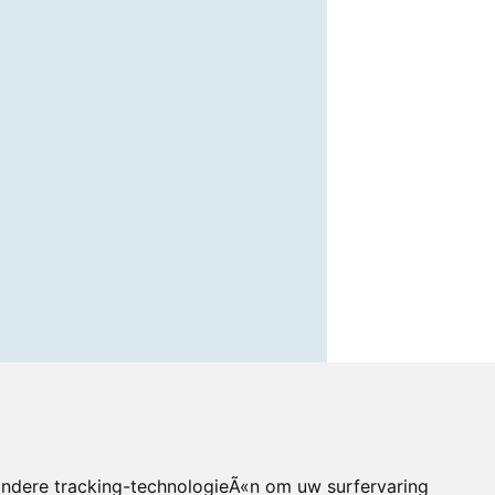
andere tracking-technologieÃ«n om uw surfervaring