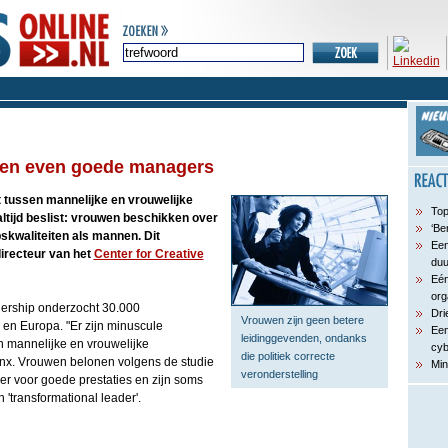
en even goede managers
it tussen mannelijke en vrouwelijke
Top
ltijd beslist: vrouwen beschikken over
‘Be
skwaliteiten als mannen. Dit
Een
directeur van het
Center for Creative
du
Eén
org
dership onderzocht 30.000
Dri
Vrouwen zijn geen betere
 en Europa. "Er zijn minuscule
Een
leidinggevenden, ondanks
an mannelijke en vrouwelijke
cyb
die politiek correcte
tinx. Vrouwen belonen volgens de studie
Min
veronderstelling
er voor goede prestaties en zijn soms
'transformational leader'.