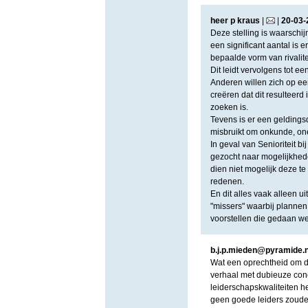
heer p kraus
|
|
20
-
03
-
Deze stelling is waarschij
een significant aantal is
bepaalde vorm van rivalite
Dit leidt vervolgens tot 
Anderen willen zich op ee
creëren dat dit resulteerd 
zoeken is.
Tevens is er een geldingsd
misbruikt om onkunde, one
In geval van Senioriteit bi
gezocht naar mogelijkhed
dien niet mogelijk deze te
redenen.
En dit alles vaak alleen u
"missers" waarbij plannen 
voorstellen die gedaan wer
b.j.p.mieden@pyramide.n
Wat een oprechtheid om da
verhaal met dubieuze conc
leiderschapskwaliteiten h
geen goede leiders zoude