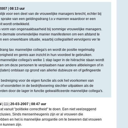
2007
|
08
:
13
uur
nlijk voor een deel van de vrouwelijke managers terecht, echter bij
 er sprake van een geldingsdrang t.o.v mannen waardoor er een
it wordt ontwikkeld.
een vorm van ongenaakbaarheid bij sommige vrouwelijke managers.
n dermate onvriendelijke manier manifesteren om een afstand te
in een onwerkbare situatie, waarbij collegialiteit vervolgens ver te
rang tav. mannelijke collega's en wordt de positie regelmatig
nigheid en gemis aan inzicht in hun voordeel te gebruiken.
j mannelijke collega's welke 1 stap lager in de hiërachie staan wordt
en om deze personen te verplaatsen naar andere afdeleingen of in
 (laten) ontslaan op grond van allerlei dubieuze en of gefingeerde
it bedreiging voor de eigen functie als ook het voorkomen van
of voorstellen in de bedrijfsvoering slechter uitpakken als de
den door de lager in functie gekwalificeerde mannelijke collega's.
l
|
|
20
-
03
-
2007
|
08
:
47
uur
t vanuit "politieke correctheid" te doen. Een niet veelzeggend
lusies. Sinds mensenheugenis zijn er al vrouwen die
ebben en het is mannelijke arrogantie om te beweren dat vrouwen
n kunnen zijn.