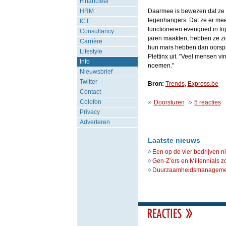
Financieel
HRM
Daarmee is bewezen dat ze n
tegenhangers. Dat ze er mee
ICT
functioneren evengoed in to
Consultancy
jaren maakten, hebben ze zic
Carrière
hun mars hebben dan oorspronk
Lifestyle
Plettinx uit. "Veel mensen v
Info
noemen."
Nieuwsbrief
Twitter
Bron:
Trends
,
Express.be
Contact
Colofon
Doorsturen
5 reacties
Privacy
Adverteren
Laatste nieuws
Een op de vier bedrijven n
Gen-Z’ers en Millennials z
Duurzaamheidsmanagement 