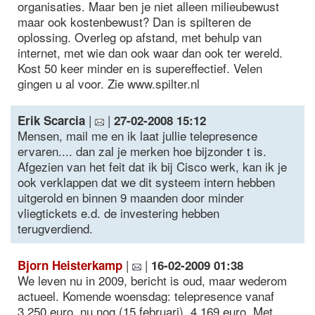
organisaties. Maar ben je niet alleen milieubewust
maar ook kostenbewust? Dan is spilteren de
oplossing. Overleg op afstand, met behulp van
internet, met wie dan ook waar dan ook ter wereld.
Kost 50 keer minder en is supereffectief. Velen
gingen u al voor. Zie www.spilter.nl
|
|
Erik Scarcia
27-02-2008 15:12
Mensen, mail me en ik laat jullie telepresence
ervaren.... dan zal je merken hoe bijzonder t is.
Afgezien van het feit dat ik bij Cisco werk, kan ik je
ook verklappen dat we dit systeem intern hebben
uitgerold en binnen 9 maanden door minder
vliegtickets e.d. de investering hebben
terugverdiend.
|
|
Bjorn Heisterkamp
16-02-2009 01:38
We leven nu in 2009, bericht is oud, maar wederom
actueel. Komende woensdag: telepresence vanaf
3.250 euro, nu nog (15 februari), 4.169 euro. Met