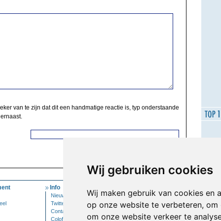
zeker van te zijn dat dit een handmatige reactie is, typ onderstaande
 ernaast.
Wij gebruiken cookies
ent
Info
Mijn Account
Wij maken gebruik van cookies en 
Nieuwsbrief
Inloggen
op onze website te verbeteren, om 
eel
Twitter
Contact
om onze website verkeer te analys
Colofon