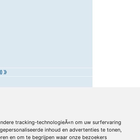
andere tracking-technologieÃ«n om uw surfervaring
gepersonaliseerde inhoud en advertenties te tonen,
eren en om te begrijpen waar onze bezoekers