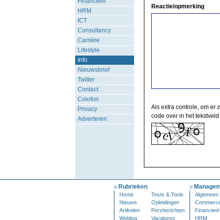
Financieel
Reactie/opmerking
HRM
ICT
Consultancy
Carrière
Lifestyle
Info
Nieuwsbrief
Twitter
Contact
Colofon
Als extra controle, om er 
Privacy
code over in het tekstveld
Adverteren
Rubrieken
Managem
Home
Tests & Tools
Algemeen
Nieuws
Opleidingen
Commerci
Artikelen
Persberichten
Financieel
Weblog
Vacatures
HRM