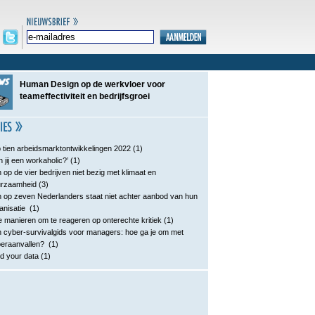
Human Design op de werkvloer voor
teameffectiviteit en bedrijfsgroei
 tien arbeidsmarktontwikkelingen 2022
(1)
n jij een workaholic?’
(1)
 op de vier bedrijven niet bezig met klimaat en
urzaamheid
(3)
 op zeven Nederlanders staat niet achter aanbod van hun
anisatie
(1)
e manieren om te reageren op onterechte kritiek
(1)
 cyber-survivalgids voor managers: hoe ga je om met
eraanvallen?
(1)
d your data
(1)