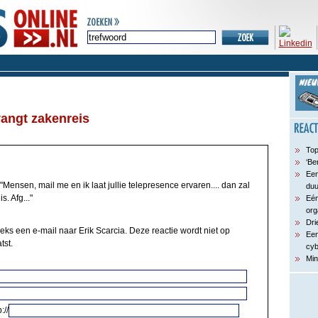
angt zakenreis
Top
‘Be
Een
"Mensen, mail me en ik laat jullie telepresence ervaren.... dan zal
du
s. Afg..."
Eén
org
Dri
eks een e-mail naar Erik Scarcia. Deze reactie wordt niet op
Een
tst.
cyb
Min
://