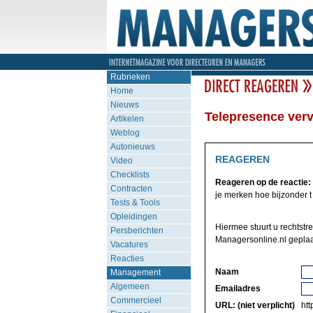
Rubrieken
Home
Nieuws
Telepresence verv
Artikelen
Weblog
Autonieuws
REAGEREN
Video
Checklists
Reageren op de reactie:
Contracten
je merken hoe bijzonder t i
Tests & Tools
Opleidingen
Hiermee stuurt u rechtstre
Persberichten
Managersonline.nl geplaa
Vacatures
Reacties
Naam
Management
Algemeen
Emailadres
Commercieel
URL: (niet verplicht)
http