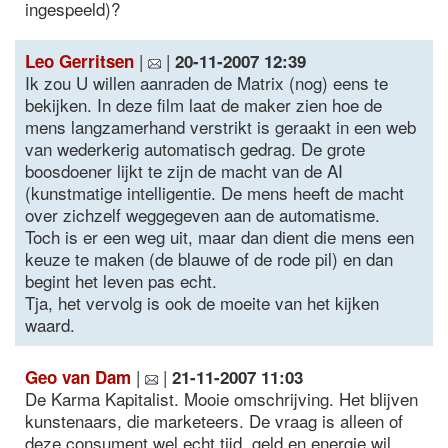
ingespeeld)?
|
|
Leo Gerritsen
20-11-2007 12:39
Ik zou U willen aanraden de Matrix (nog) eens te
bekijken. In deze film laat de maker zien hoe de
mens langzamerhand verstrikt is geraakt in een web
van wederkerig automatisch gedrag. De grote
boosdoener lijkt te zijn de macht van de AI
(kunstmatige intelligentie. De mens heeft de macht
over zichzelf weggegeven aan de automatisme.
Toch is er een weg uit, maar dan dient die mens een
keuze te maken (de blauwe of de rode pil) en dan
begint het leven pas echt.
Tja, het vervolg is ook de moeite van het kijken
waard.
|
|
Geo van Dam
21-11-2007 11:03
De Karma Kapitalist. Mooie omschrijving. Het blijven
kunstenaars, die marketeers. De vraag is alleen of
deze consument wel echt tijd, geld en energie wil