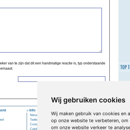
zeker van te zijn dat dit een handmatige reactie is, typ onderstaande
 ernaast.
Wij gebruiken cookies
ent
Info
Mijn Account
Wij maken gebruik van cookies en 
Nieuwsbrief
Inloggen
op onze website te verbeteren, om 
eel
Twitter
Contact
om onze website verkeer te analys
Colofon