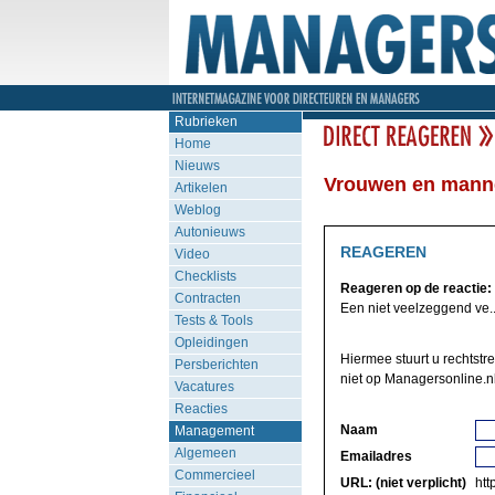
Rubrieken
Home
Nieuws
Vrouwen en mann
Artikelen
Weblog
Autonieuws
REAGEREN
Video
Checklists
Reageren op de reactie:
Contracten
Een niet veelzeggend ve..
Tests & Tools
Opleidingen
Hiermee stuurt u rechtstr
Persberichten
niet op Managersonline.nl
Vacatures
Reacties
Naam
Management
Algemeen
Emailadres
Commercieel
URL: (niet verplicht)
http