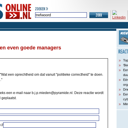
en even goede managers
Top
‘Be
Een
"Wat een oprechtheid om dat vanuit "politieke correctheid" te doen.
du
."
Eén
org
Dri
eeks een e-mail naar b.j.p.mieden@pyramide.nl. Deze reactie wordt
Een
 geplaatst.
cyb
Min
://