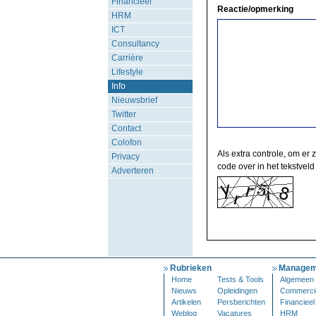
Financieel
Reactie/opmerking
HRM
ICT
Consultancy
Carrière
Lifestyle
Info
Nieuwsbrief
Twitter
Contact
Colofon
Als extra controle, om er 
Privacy
code over in het tekstveld
Adverteren
Rubrieken
Managem
Home
Tests & Tools
Algemeen
Nieuws
Opleidingen
Commerci
Artikelen
Persberichten
Financieel
Weblog
Vacatures
HRM