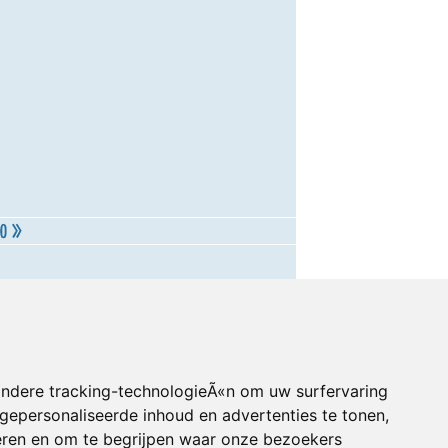
andere tracking-technologieÃ«n om uw surfervaring
gepersonaliseerde inhoud en advertenties te tonen,
eren en om te begrijpen waar onze bezoekers