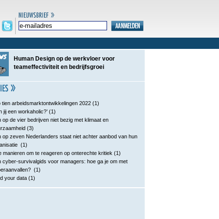
Human Design op de werkvloer voor
teameffectiviteit en bedrijfsgroei
 tien arbeidsmarktontwikkelingen 2022
(1)
n jij een workaholic?’
(1)
 op de vier bedrijven niet bezig met klimaat en
urzaamheid
(3)
 op zeven Nederlanders staat niet achter aanbod van hun
anisatie
(1)
e manieren om te reageren op onterechte kritiek
(1)
 cyber-survivalgids voor managers: hoe ga je om met
eraanvallen?
(1)
d your data
(1)