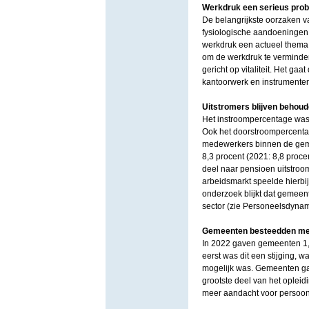
Werkdruk een serieus pro
De belangrijkste oorzaken va
fysiologische aandoeningen,
werkdruk een actueel thema
om de werkdruk te verminder
gericht op vitaliteit. Het g
kantoorwerk en instrumenten 
Uitstromers blijven behoud
Het instroompercentage was i
Ook het doorstroompercentage
medewerkers binnen de gemee
8,3 procent (2021: 8,8 procen
deel naar pensioen uitstroomd
arbeidsmarkt speelde hierbij
onderzoek blijkt dat gemeen
sector (zie Personeelsdynam
Gemeenten besteedden mee
In 2022 gaven gemeenten 1,5
eerst was dit een stijging, 
mogelijk was. Gemeenten gav
grootste deel van het opleid
meer aandacht voor persoonli