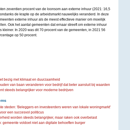
en zeventien procent van de loonsom aan externe inhuur (2021: 16,5
n ondanks de krapte op de arbeidsmarkt nauwelijks veranderd. In deze
meenten externe inhuur als de meest effectieve manier om moeilijk
ullen. Ook het aantal gemeenten dat ernaar streeft om externe inhuur
ds kleiner. In 2020 was dit 70 procent van de gemeenten, in 2021 56
ercentage op 50 procent.
iet bezig met klimaat en duurzaamheid
ouden van baan veranderen voor bedrijf dat beter aansluit bij waarden
steeds belangrijker voor moderne bedrijven
ems
te steden: 'Beleggers en investeerders weren van lokale woningmarkt'
oor een succesvol politicus
rheid worden steeds belangrijker, maar raken ook overbelast
 gemeente voldoet niet aan digitale behoeften burger