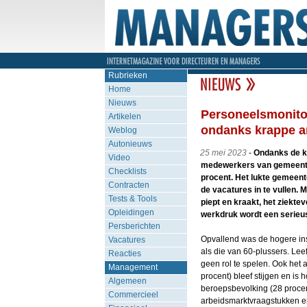
Rubrieken
Home
Nieuws
Personeelsmonitor
Artikelen
ondanks krappe a
Weblog
Autonieuws
25 mei 2023
-
Ondanks de k
Video
medewerkers van gemeenten
Checklists
procent. Het lukte gemeent
Contracten
de vacatures in te vullen. 
Tests & Tools
piept en kraakt, het ziekte
Opleidingen
werkdruk wordt een serieu
Persberichten
Opvallend was de hogere i
Vacatures
als die van 60-plussers. Leef
Reacties
geen rol te spelen. Ook het
Management
procent) bleef stijgen en is
Algemeen
beroepsbevolking (28 procen
Commercieel
arbeidsmarktvraagstukken en