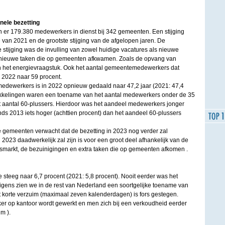
nele bezetting
er 179.380 medewerkers in dienst bij 342 gemeenten. Een stijging
e van 2021 en de grootste stijging van de afgelopen jaren. De
 stijging was de invulling van zowel huidige vacatures als nieuwe
t nieuwe taken die op gemeenten afkwamen. Zoals de opvang van
n het energievraagstuk. Ook het aantal gemeentemedewerkers dat
n 2022 naar 59 procent.
medewerkers is in 2022 opnieuw gedaald naar 47,2 jaar (2021: 47,4
wikkelingen waren een toename van het aantal medewerkers onder de 35
 aantal 60-plussers. Hierdoor was het aandeel medewerkers jonger
inds 2013 iets hoger (achttien procent) dan het aandeel 60-plussers
de gemeenten verwacht dat de bezetting in 2023 nog verder zal
 2023 daadwerkelijk zal zijn is voor een groot deel afhankelijk van de
smarkt, de bezuinigingen en extra taken die op gemeenten afkomen .
steeg naar 6,7 procent (2021: 5,8 procent). Nooit eerder was het
igens zien we in de rest van Nederland een soortgelijke toename van
t korte verzuim (maximaal zeven kalenderdagen) is fors gestegen.
ker op kantoor wordt gewerkt en men zich bij een verkoudheid eerder
m ).