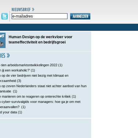
Human Design op de werkvloer voor
teameffectiviteit en bedrijfsgroei
 tien arbeidsmarktontwikkelingen 2022
(1)
n jij een workaholic?’
(1)
 op de vier bedrijven niet bezig met klimaat en
urzaamheid
(3)
 op zeven Nederlanders staat niet achter aanbod van hun
anisatie
(1)
e manieren om te reageren op onterechte kritiek
(1)
 cyber-survivalgids voor managers: hoe ga je om met
eraanvallen?
(1)
d your data
(1)