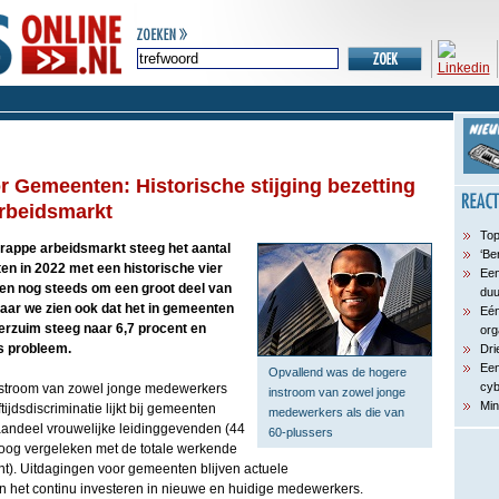
 Gemeenten: Historische stijging bezetting
rbeidsmarkt
Top
rappe arbeidsmarkt steeg het aantal
‘Be
 in 2022 met een historische vier
Een
en nog steeds om een groot deel van
du
Maar we zien ook dat het in gemeenten
Eén
verzuim steeg naar 6,7 procent en
org
s probleem.
Dri
Een
Opvallend was de hogere
cyb
nstroom van zowel jonge medewerkers
instroom van zowel jonge
Min
tijdsdiscriminatie lijkt bij gemeenten
medewerkers als die van
 aandeel vrouwelijke leidinggevenden (44
60-plussers
 hoog vergeleken met de totale werkende
t). Uitdagingen voor gemeenten blijven actuele
 het continu investeren in nieuwe en huidige medewerkers.