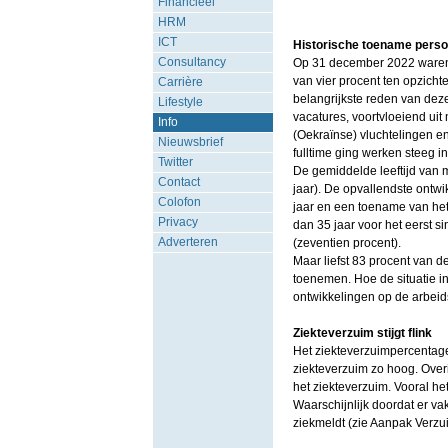
Financieel
HRM
ICT
Historische toename perso
Consultancy
Op 31 december 2022 waren 
van vier procent ten opzicht
Carrière
belangrijkste reden van deze
Lifestyle
vacatures, voortvloeiend ui
Info
(Oekraïnse) vluchtelingen e
Nieuwsbrief
fulltime ging werken steeg i
Twitter
De gemiddelde leeftijd van 
Contact
jaar). De opvallendste ont
Colofon
jaar en een toename van het
Privacy
dan 35 jaar voor het eerst s
Adverteren
(zeventien procent).
Maar liefst 83 procent van 
toenemen. Hoe de situatie in
ontwikkelingen op de arbeid
Ziekteverzuim stijgt flink
Het ziekteverzuimpercentage 
ziekteverzuim zo hoog. Over
het ziekteverzuim. Vooral he
Waarschijnlijk doordat er va
ziekmeldt (zie Aanpak Verzui