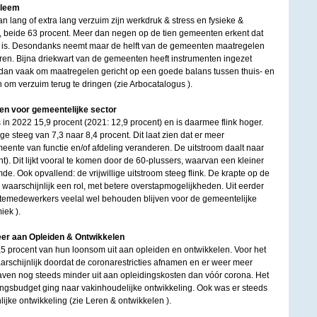
bleem
n lang of extra lang verzuim zijn werkdruk & stress en fysieke &
 beide 63 procent. Meer dan negen op de tien gemeenten erkent dat
 is. Desondanks neemt maar de helft van de gemeenten maatregelen
en. Bijna driekwart van de gemeenten heeft instrumenten ingezet
aat dan vaak om maatregelen gericht op een goede balans tussen thuis- en
om verzuim terug te dringen (zie Arbocatalogus ).
en voor gemeentelijke sector
n 2022 15,9 procent (2021: 12,9 procent) en is daarmee flink hoger.
 steeg van 7,3 naar 8,4 procent. Dit laat zien dat er meer
nte van functie en/of afdeling veranderen. De uitstroom daalt naar
t). Dit lijkt vooral te komen door de 60-plussers, waarvan een kleiner
e. Ook opvallend: de vrijwillige uitstroom steeg flink. De krapte op de
 waarschijnlijk een rol, met betere overstapmogelijkheden. Uit eerder
temedewerkers veelal wel behouden blijven voor de gemeentelijke
iek ).
r aan Opleiden & Ontwikkelen
 procent van hun loonsom uit aan opleiden en ontwikkelen. Voor het
waarschijnlijk doordat de coronarestricties afnamen en er weer meer
en nog steeds minder uit aan opleidingskosten dan vóór corona. Het
ingsbudget ging naar vakinhoudelijke ontwikkeling. Ook was er steeds
jke ontwikkeling (zie Leren & ontwikkelen ).