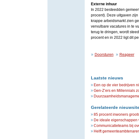
Externe inhuur
In 2022 besteedden gemeent
procent). Deze uitgaven zij
krappe arbeidsmarkt zien ge
vervulbare vacatures in te v
terug te dringen, wordt stee
procent en in 2022 ligt dit p
Doorsturen
Reageer
Laatste nieuws
Een op de vier bedrijven n
Gen-Z’ers en Millennials z
Duurzaamheidsmanagement 
Gerelateerde nieuwsit
85 procent inwoners groots
De ideale eigenschappen v
Communicatieteams bij ove
Helft gemeenteambtenaren: