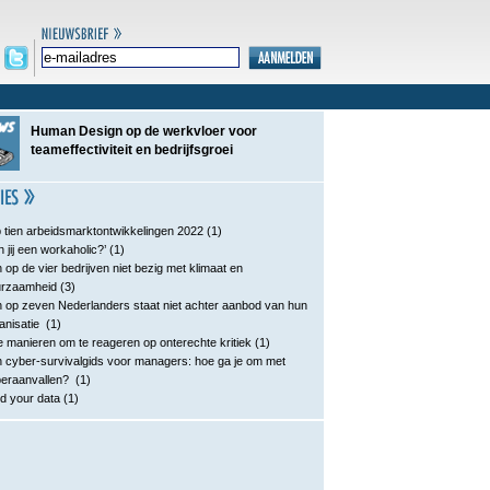
Human Design op de werkvloer voor
teameffectiviteit en bedrijfsgroei
 tien arbeidsmarktontwikkelingen 2022
(1)
n jij een workaholic?’
(1)
 op de vier bedrijven niet bezig met klimaat en
urzaamheid
(3)
 op zeven Nederlanders staat niet achter aanbod van hun
anisatie
(1)
e manieren om te reageren op onterechte kritiek
(1)
 cyber-survivalgids voor managers: hoe ga je om met
eraanvallen?
(1)
d your data
(1)