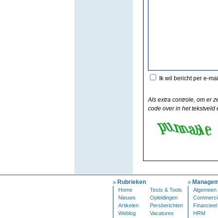
Ik wil bericht per e-ma
Als extra controle, om er z
code over in het tekstveld e
Rubrieken
Managem
Home
Tests & Tools
Algemeen
Nieuws
Opleidingen
Commerci
Artikelen
Persberichten
Financieel
Weblog
Vacatures
HRM