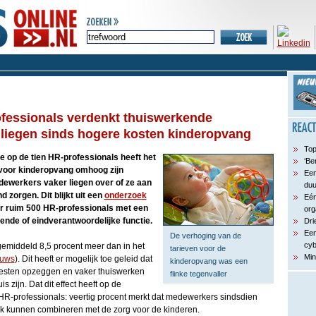
fessionals verdenkt thuiswerkende
liegen sinds hogere kosten kinderopvang
Top
ie op de tien HR-professionals heeft het
‘Be
n voor kinderopvang omhoog zijn
Een
ewerkers vaker liegen over of ze aan
du
d zorgen. Dit blijkt uit een
onderzoek
Eén
 ruim 500 HR-professionals met een
org
ende of eindverantwoordelijke functie.
Dri
Een
De verhoging van de
cyb
emiddeld 8,5 procent meer dan in het
tarieven voor de
Min
euws
). Dit heeft er mogelijk toe geleid dat
kinderopvang was een
esten opzeggen en vaker thuiswerken
flinke tegenvaller
 zijn. Dat dit effect heeft op de
 HR-professionals: veertig procent merkt dat medewerkers sindsdien
k kunnen combineren met de zorg voor de kinderen.