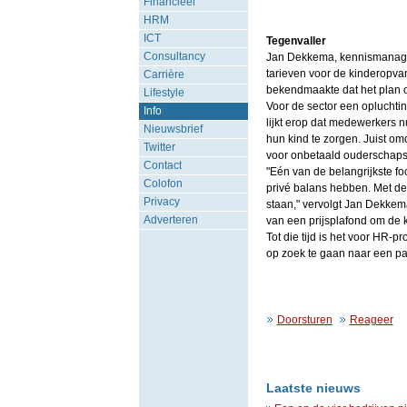
Financieel
HRM
ICT
Tegenvaller
Consultancy
Jan Dekkema, kennismanager
tarieven voor de kinderopvan
Carrière
bekendmaakte dat het plan om
Lifestyle
Voor de sector een opluchting
Info
lijkt erop dat medewerkers n
Nieuwsbrief
hun kind te zorgen. Juist o
Twitter
voor onbetaald ouderschapsv
Contact
"Eén van de belangrijkste f
Colofon
privé balans hebben. Met d
Privacy
staan," vervolgt Jan Dekkem
Adverteren
van een prijsplafond om de k
Tot die tijd is het voor HR-
op zoek te gaan naar een pa
Doorsturen
Reageer
Laatste nieuws