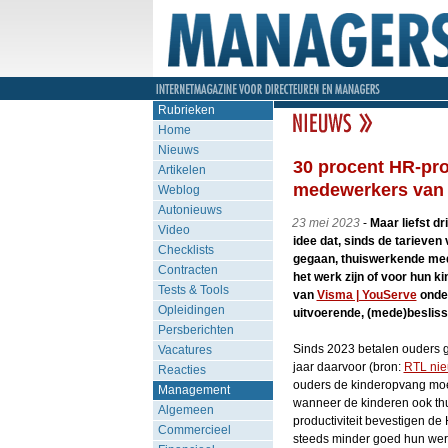
Rubrieken
Home
Nieuws
30 procent HR-pro
Artikelen
medewerkers van 
Weblog
Autonieuws
23 mei 2023
-
Maar liefst dr
Video
idee dat, sinds de tarieve
Checklists
gegaan, thuiswerkende med
Contracten
het werk zijn of voor hun kin
Tests & Tools
van
Visma | YouServe
onder
Opleidingen
uitvoerende, (mede)besliss
Persberichten
Sinds 2023 betalen ouders g
Vacatures
jaar daarvoor (bron:
RTL ni
Reacties
ouders de kinderopvang mo
Management
wanneer de kinderen ook thuis
Algemeen
productiviteit bevestigen de
Commercieel
steeds minder goed hun wer