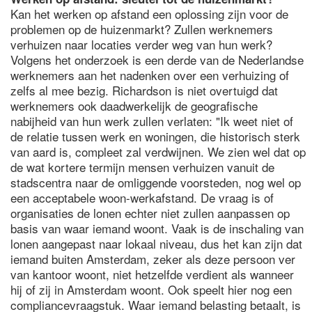
Kan het werken op afstand een oplossing zijn voor de
problemen op de huizenmarkt? Zullen werknemers
verhuizen naar locaties verder weg van hun werk?
Volgens het onderzoek is een derde van de Nederlandse
werknemers aan het nadenken over een verhuizing of
zelfs al mee bezig. Richardson is niet overtuigd dat
werknemers ook daadwerkelijk de geografische
nabijheid van hun werk zullen verlaten: "Ik weet niet of
de relatie tussen werk en woningen, die historisch sterk
van aard is, compleet zal verdwijnen. We zien wel dat op
de wat kortere termijn mensen verhuizen vanuit de
stadscentra naar de omliggende voorsteden, nog wel op
een acceptabele woon-werkafstand. De vraag is of
organisaties de lonen echter niet zullen aanpassen op
basis van waar iemand woont. Vaak is de inschaling van
lonen aangepast naar lokaal niveau, dus het kan zijn dat
iemand buiten Amsterdam, zeker als deze persoon ver
van kantoor woont, niet hetzelfde verdient als wanneer
hij of zij in Amsterdam woont. Ook speelt hier nog een
compliancevraagstuk. Waar iemand belasting betaalt, is