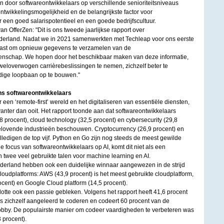
 door softwareontwikkelaars op verschillende senioriteitsniveaus
ontwikkelingsmogelijkheid en de belangrijkste factor voor
 een goed salarispotentieel en een goede bedrijfscultuur.
n OfferZen: "Dit is ons tweede jaarlijkse rapport over
ederland. Nadat we in 2021 samenwerkten met Techleap voor ons eerste
siast om opnieuw gegevens te verzamelen van de
nschap. We hopen door het beschikbaar maken van deze informatie,
weloverwogen carrièrebeslissingen te nemen, zichzelf beter te
ige loopbaan op te bouwen."
ens softwareontwikkelaars
een ‘remote-first’ wereld en het digitaliseren van essentiële diensten,
evanter dan ooit. Het rapport toonde aan dat softwareontwikkelaars
47,8 procent), cloud technology (32,5 procent) en cybersecurity (29,8
elovende industrieën beschouwen. Cryptocurrency (26,9 procent) en
lledigen de top vijf. Python en Go zijn nog steeds de meest gewilde
focus van softwareontwikkelaars op AI, komt dit niet als een
n twee veel gebruikte talen voor machine learning en AI.
derland hebben ook een duidelijke winnaar aangewezen in de strijd
loudplatforms: AWS (43,9 procent) is het meest gebruikte cloudplatform,
cent) en Google Cloud platform (14,5 procent).
lotte ook een passie gebleken. Volgens het rapport heeft 41,6 procent
s zichzelf aangeleerd te coderen en codeert 60 procent van de
obby. De populairste manier om codeer vaardigheden te verbeteren was
3 procent).