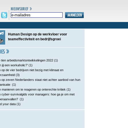
Human Design op de werkvloer voor
teameffectiviteit en bedrijfsgroei
 tien arbeidsmarktontwikkelingen 2022
(1)
n jij een workaholic?’
(1)
 op de vier bedrijven niet bezig met klimaat en
urzaamheid
(3)
 op zeven Nederlanders staat niet achter aanbod van hun
anisatie
(1)
e manieren om te reageren op onterechte kritiek
(1)
 cyber-survivalgids voor managers: hoe ga je om met
eraanvallen?
(1)
d your data
(1)