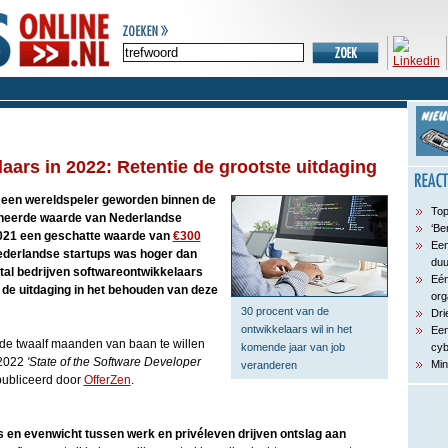
aars in 2022: Retentie de grootste uitdaging
 een wereldspeler geworden binnen de
Top
ineerde waarde van Nederlandse
‘Be
2021 een geschatte waarde van
€300
Een
Nederlandse startups was hoger dan
du
tal bedrijven softwareontwikkelaars
Eén
r de uitdaging in het behouden van deze
org
30 procent van de
Dri
ontwikkelaars wil in het
Een
de twaalf maanden van baan te willen
komende jaar van job
cyb
t 2022
'State of the Software Developer
Min
veranderen
publiceerd door
OfferZen
.
 en evenwicht tussen werk en privéleven drijven ontslag aan