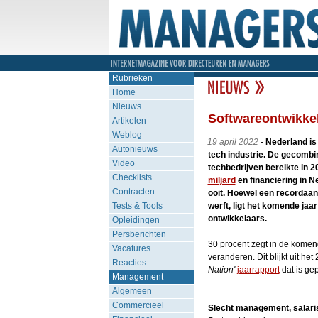
Rubrieken
Home
Nieuws
Softwareontwikkel
Artikelen
Weblog
19 april 2022
-
Nederland is
Autonieuws
tech industrie. De gecomb
Video
techbedrijven bereikte in 
Checklists
miljard
en financiering in 
Contracten
ooit. Hoewel een recordaan
Tests & Tools
werft, ligt het komende jaa
ontwikkelaars.
Opleidingen
Persberichten
30 procent zegt in de komen
Vacatures
veranderen. Dit blijkt uit he
Reacties
Nation'
jaarrapport
dat is ge
Management
Algemeen
Commercieel
Slecht management, salaris