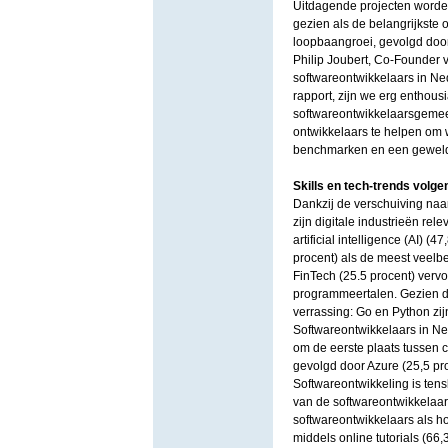
Uitdagende projecten worden
gezien als de belangrijkste 
loopbaangroei, gevolgd door
Philip Joubert, Co-Founder va
softwareontwikkelaars in N
rapport, zijn we erg enthou
softwareontwikkelaarsgemee
ontwikkelaars te helpen om 
benchmarken en een geweld
Skills en tech-trends volg
Dankzij de verschuiving naar 
zijn digitale industrieën rel
artificial intelligence (AI) (
procent) als de meest veelb
FinTech (25.5 procent) vervo
programmeertalen. Gezien de 
verrassing: Go en Python zij
Softwareontwikkelaars in Ne
om de eerste plaats tussen c
gevolgd door Azure (25,5 pro
Softwareontwikkeling is tens
van de softwareontwikkelaar
softwareontwikkelaars als h
middels online tutorials (66,