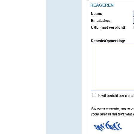
REAGEREN
Naam:
Emailadres:
URL: (niet verplicht)
Reactie/Opmerking:
Ik wil bericht per e-ma
Als extra controle, om er z
code over in het tekstveld e