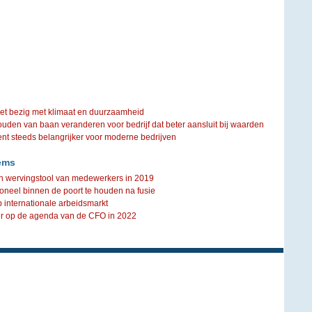
iet bezig met klimaat en duurzaamheid
ouden van baan veranderen voor bedrijf dat beter aansluit bij waarden
steeds belangrijker voor moderne bedrijven
ems
 en wervingstool van medewerkers in 2019
neel binnen de poort te houden na fusie
 internationale arbeidsmarkt
er op de agenda van de CFO in 2022