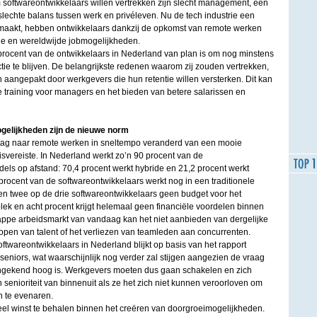
softwareontwikkelaars willen vertrekken zijn slecht management, een
slechte balans tussen werk en privéleven. Nu de tech industrie een
rmaakt, hebben ontwikkelaars dankzij de opkomst van remote werken
le en wereldwijde jobmogelijkheden.
procent van de ontwikkelaars in Nederland van plan is om nog minstens
ctie te blijven. De belangrijkste redenen waarom zij zouden vertrekken,
 aangepakt door werkgevers die hun retentie willen versterken. Dit kan
 training voor managers en het bieden van betere salarissen en
gelijkheden zijn de nieuwe norm
raag naar remote werken in sneltempo veranderd van een mooie
svereiste. In Nederland werkt zo’n 90 procent van de
els op afstand: 70,4 procent werkt hybride en 21,2 procent werkt
 procent van de softwareontwikkelaars werkt nog in een traditionele
gen twee op de drie softwareontwikkelaars geen budget voor het
lek en acht procent krijgt helemaal geen financiële voordelen binnen
krappe arbeidsmarkt van vandaag kan het niet aanbieden van dergelijke
lopen van talent of het verliezen van teamleden aan concurrenten.
twareontwikkelaars in Nederland blijkt op basis van het rapport
 seniors, wat waarschijnlijk nog verder zal stijgen aangezien de vraag
ongekend hoog is. Werkgevers moeten dus gaan schakelen en zich
senioriteit van binnenuit als ze het zich niet kunnen veroorloven om
n te evenaren.
veel winst te behalen binnen het creëren van doorgroeimogelijkheden.