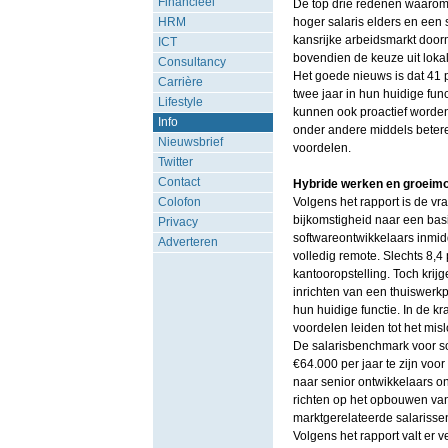
Financieel
De top drie redenen waarom 
HRM
hoger salaris elders en een 
kansrijke arbeidsmarkt doo
ICT
bovendien de keuze uit loka
Consultancy
Het goede nieuws is dat 41 
Carrière
twee jaar in hun huidige fun
Lifestyle
kunnen ook proactief worden
Info
onder andere middels betere
Nieuwsbrief
voordelen.
Twitter
Contact
Hybride werken en groeimo
Colofon
Volgens het rapport is de v
bijkomstigheid naar een basi
Privacy
softwareontwikkelaars inmidd
Adverteren
volledig remote. Slechts 8,4
kantooropstelling. Toch krij
inrichten van een thuiswerkp
hun huidige functie. In de 
voordelen leiden tot het mis
De salarisbenchmark voor sof
€64.000 per jaar te zijn voor
naar senior ontwikkelaars 
richten op het opbouwen van 
marktgerelateerde salarisse
Volgens het rapport valt er 