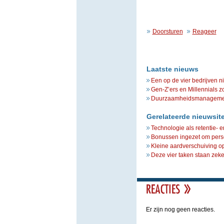
Doorsturen
Reageer
Laatste nieuws
Een op de vier bedrijven n
Gen-Z’ers en Millennials z
Duurzaamheidsmanagement 
Gerelateerde nieuwsit
Technologie als retentie-
Bonussen ingezet om perso
Kleine aardverschuiving op
Deze vier taken staan zek
Er zijn nog geen reacties.