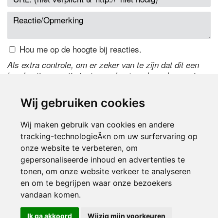
Hou me op de hoogte bij reacties.
Als extra controle, om er zeker van te zijn dat dit een
handmatige reactie is, typ onderstaande code over in
het tekstveld ernaast. Is het niet te lezen? Klik
hier
om
de code te wijzigen.
Wij gebruiken cookies
Wij maken gebruik van cookies en andere
tracking-technologieÃ«n om uw surfervaring op
onze website te verbeteren, om
gepersonaliseerde inhoud en advertenties te
tonen, om onze website verkeer te analyseren
en om te begrijpen waar onze bezoekers
Inloggen
vandaan komen.
Ik ga akkoord
Wijzig mijn voorkeuren
© 2000-2026 UFE Media:
Managersonline.nl
|
Brisk magazine