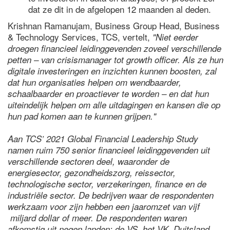
dat ze dit in de afgelopen 12 maanden al deden.
Krishnan Ramanujam, Business Group Head, Business
& Technology Services, TCS, vertelt,
"Niet eerder
droegen financieel leidinggevenden zoveel verschillende
petten – van crisismanager tot growth officer. Als ze hun
digitale investeringen en inzichten kunnen boosten, zal
dat hun organisaties helpen om wendbaarder,
schaalbaarder en proactiever te worden – en dat hun
uiteindelijk helpen om alle uitdagingen en kansen die op
hun pad komen aan te kunnen grijpen."
Aan TCS’ 2021 Global Financial Leadership Study
namen ruim 750 senior financieel leidinggevenden uit
verschillende sectoren deel, waaronder de
energiesector, gezondheidszorg, reissector,
technologische sector, verzekeringen, finance en de
industriële sector. De bedrijven waar de respondenten
werkzaam voor zijn hebben een jaaromzet van vijf
miljard dollar of meer. De respondenten waren
afkomstig uit negen landen: de VS, het VK, Duitsland,