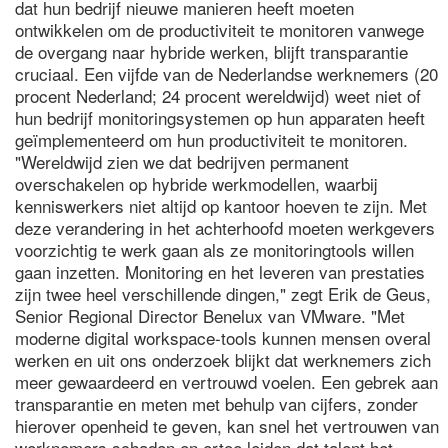
dat hun bedrijf nieuwe manieren heeft moeten
ontwikkelen om de productiviteit te monitoren vanwege
de overgang naar hybride werken, blijft transparantie
cruciaal. Een vijfde van de Nederlandse werknemers (20
procent Nederland; 24 procent wereldwijd) weet niet of
hun bedrijf monitoringsystemen op hun apparaten heeft
geïmplementeerd om hun productiviteit te monitoren.
"Wereldwijd zien we dat bedrijven permanent
overschakelen op hybride werkmodellen, waarbij
kenniswerkers niet altijd op kantoor hoeven te zijn. Met
deze verandering in het achterhoofd moeten werkgevers
voorzichtig te werk gaan als ze monitoringtools willen
gaan inzetten. Monitoring en het leveren van prestaties
zijn twee heel verschillende dingen," zegt Erik de Geus,
Senior Regional Director Benelux van VMware. "Met
moderne digital workspace-tools kunnen mensen overal
werken en uit ons onderzoek blijkt dat werknemers zich
meer gewaardeerd en vertrouwd voelen. Een gebrek aan
transparantie en meten met behulp van cijfers, zonder
hierover openheid te geven, kan snel het vertrouwen van
werknemers schaden en ertoe leiden dat talent het