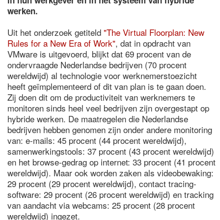
in hun werkgever en in het systeem van hybride
werken.
Uit het onderzoek getiteld
"The Virtual Floorplan: New
Rules for a New Era of Work"
, dat in opdracht van
VMware is uitgevoerd, blijkt dat 69 procent van de
ondervraagde Nederlandse bedrijven (70 procent
wereldwijd) al technologie voor werknemerstoezicht
heeft geïmplementeerd of dit van plan is te gaan doen.
Zij doen dit om de productiviteit van werknemers te
monitoren sinds heel veel bedrijven zijn overgestapt op
hybride werken. De maatregelen die Nederlandse
bedrijven hebben genomen zijn onder andere monitoring
van: e-mails: 45 procent (44 procent wereldwijd),
samenwerkingstools: 37 procent (43 procent wereldwijd)
en het browse-gedrag op internet: 33 procent (41 procent
wereldwijd). Maar ook worden zaken als videobewaking:
29 procent (29 procent wereldwijd), contact tracing-
software: 29 procent (26 procent wereldwijd) en tracking
van aandacht via webcams: 25 procent (28 procent
wereldwijd) ingezet.