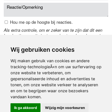
Hou me op de hoogte bij reacties.
Als extra controle, om er zeker van te zijn dat dit een
handmatige reactie is, typ onderstaande code over in
het tekstveld ernaast. Is het niet te lezen? Klik
hier
om
de code te wijzigen.
Wij gebruiken cookies
Wij maken gebruik van cookies en andere
tracking-technologieÃ«n om uw surfervaring op
onze website te verbeteren, om
gepersonaliseerde inhoud en advertenties te
tonen, om onze website verkeer te analyseren
en om te begrijpen waar onze bezoekers
Inloggen
vandaan komen.
Ik ga akkoord
Wijzig mijn voorkeuren
© 2000-2026 UFE Media:
Managersonline.nl
|
Brisk magazine