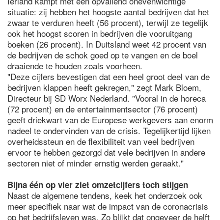
Ierland kampt met een opvallend onevenwichtige
situatie: zij hebben het hoogste aantal bedrijven dat het
zwaar te verduren heeft (56 procent), terwijl ze tegelijk
ook het hoogst scoren in bedrijven die vooruitgang
boeken (26 procent). In Duitsland weet 42 procent van
de bedrijven de schok goed op te vangen en de boel
draaiende te houden zoals voorheen.
"Deze cijfers bevestigen dat een heel groot deel van de
bedrijven klappen heeft gekregen," zegt Mark Bloem,
Directeur bij SD Worx Nederland. "Vooral in de horeca
(72 procent) en de entertainmentsector (76 procent)
geeft driekwart van de Europese werkgevers aan enorm
nadeel te ondervinden van de crisis. Tegelijkertijd lijken
overheidssteun en de flexibiliteit van veel bedrijven
ervoor te hebben gezorgd dat vele bedrijven in andere
sectoren niet of minder ernstig werden geraakt."
Bijna één op vier ziet omzetcijfers toch stijgen
Naast de algemene tendens, keek het onderzoek ook
meer specifiek naar wat de impact van de coronacrisis
op het bedrijfsleven was. Zo blijkt dat ongeveer de helft