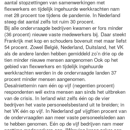
aantal stopzettingen van samenwerkingen met
flexwerkers en tijdelijk ingehuurde werkkrachten nam
met 28 procent toe tijdens de pandemie. In Nederland
steeg dat aantal zelfs tot ruim 30 procent.
Bij alle ondervraagde bedrijven kwamen er fors minder
(36 procent) nieuwe vaste medewerkers bij. Daar steekt
Frankrijk met kop en schouders bovenuit met maar liefst
54 procent. Zowel België, Nederland, Duitsland, het VK
als de andere landen hebben gemiddeld zo’n drie op de
tien minder nieuwe mensen aangenomen Ook op het
gebied van flexwerkers en tijdelijk ingehuurde
werkkrachten werden in de ondervraagde landen 37
procent minder mensen aangenomen.
Desalniettemin nam één op vijf (negentien procent)
respondenten wél extra mensen aan sinds het uitbreken
van de crisis. In Ierland wist zelfs één op de vier
bedrijven het vaste personeelsbestand uit te breiden; in
het VK één op vijf. In Nederland gaf vijgftien procent van
de ondervraagden aan meer vaste personeelsleden aan
te hebben genomen. Eén op de vijf bedrijven nam meer
parttime medewerkers aan. "Werving kreeg zeker een