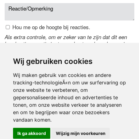
Hou me op de hoogte bij reacties.
Als extra controle, om er zeker van te zijn dat dit een
handmatige reactie is, typ onderstaande code over in
het tekstveld ernaast. Is het niet te lezen? Klik
hier
om
de code te wijzigen.
Wij gebruiken cookies
Wij maken gebruik van cookies en andere
tracking-technologieÃ«n om uw surfervaring op
onze website te verbeteren, om
gepersonaliseerde inhoud en advertenties te
tonen, om onze website verkeer te analyseren
en om te begrijpen waar onze bezoekers
Inloggen
vandaan komen.
Ik ga akkoord
Wijzig mijn voorkeuren
© 2000-2026 UFE Media:
Managersonline.nl
|
Brisk magazine